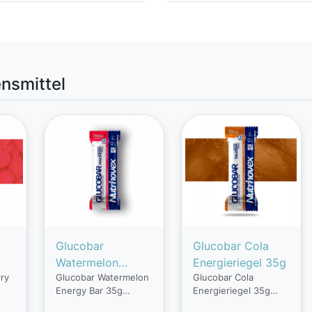
nsmittel
Glucobar
Glucobar Cola
Watermelon
Energieriegel 35g
ry
Glucobar Watermelon
Glucobar Cola
g
Energy Bar 35g
Energy Bar 35g
Energieriegel 35g
Glucobar ist ein
Glucobar ist ein