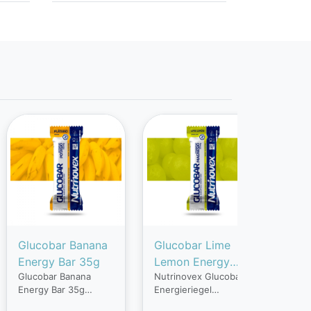
Glucobar Banana
Glucobar Lime
Glu
Energy Bar 35g
Lemon Energy
35g
Glucobar Banana
Nutrinovex Glucobar
Gluc
Bar 35g
Energy Bar 35g
Energieriegel
Ener
Glucobar ist ein
Limette-Zitrone 33 g
Gluc