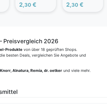
Energieriegel aus
Energieriegel aus
2,
€
2,
€
30
30
Fruchtfleisch und
Fruchtfleisch und
t
Kohlenhydraten mit
Kohlenhydraten mit
m,
375 mg Magnesium,
375 mg Magnesium,
ien
Vitaminen, Mineralien
Vitaminen, Mineralien
und Aminosäuren.
und Aminosäuren.
– Preisvergleich 2026
tel-Produkte
von über 18 geprüften Shops.
 die besten Deals, vergleichen Sie Angebote und
Knorr, Alnatura, Remia, dr. oetker
und viele mehr.
mittel