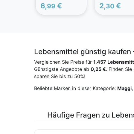
Energieriegel aus
6,
€
2,
€
99
30
Fruchtfleisch und
Kohlenhydraten mi
375 mg Magnesiu
Vitaminen, Mineral
und Aminosäuren.
Lebensmittel günstig kaufen 
Vergleichen Sie Preise für
1.457 Lebensmit
Günstigste Angebote ab
0,25 €
. Finden Sie
sparen Sie bis zu 50%!
Beliebte Marken in dieser Kategorie:
Maggi, 
Häufige Fragen zu Lebens