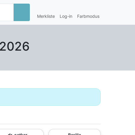
Merkliste
Log-in
Farbmodus
 2026
dr. oetker
Barilla