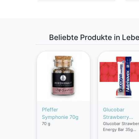
Beliebte Produkte in Lebe
Pfeffer
Glucobar
Symphonie 70g
Strawberry
70 g
Glucobar Strawber
Energy Bar 35
Energy Bar 35g
Glucobar ist ein