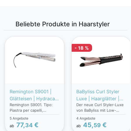
Beliebte Produkte in Haarstyler
- 18 %
Remington S9001 |
BaByliss Curl Styler
Glätteisen | Hydracare
Luxe | Haarglätter |
Remington S9001. Tipo:
Der neue Curl Styler-Luxe
Nebel-Technologie |
Hitzeschutzmatte |
Piastra per capelli,
von BaByliss mit Low-
Nur 15 Sekunden
Schnelles Aufheizen |
Tecnologia: Caldo,
Temperature-Air-Release-
5 Angebote
4 Angebote
Aufheizzeit |
Abschaltautomatik
Temperatura (max): 230
Technologie erzielt einen
77,
€
45,
€
34
59
ab
ab
Keramikbeschichtung
und Sicherheitsspitze
°C. Colore del prodotto:
doppelten Effekt zur