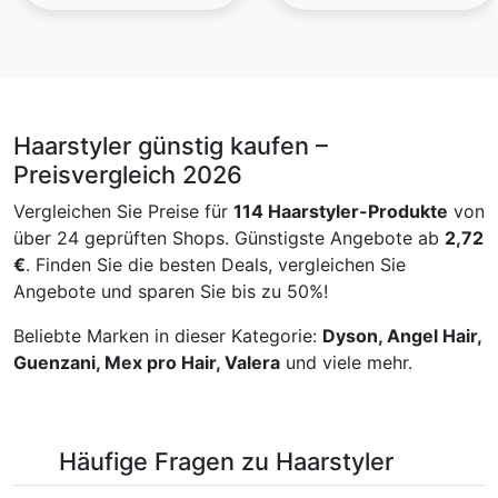
Bianco. Lunghezza cavo: 3
Optimierung und
| Intigrierter
| 3 Temperaturstufen
m, Spegnimento
Verlängerung der Frisur.
Wassertank
automatico dopo: 60 min.
Der in zwei
Colore cavo: Nero.
Quarzkeramikplatten
Alimentazione: AC
unterteilte Lauf wärmt den
Strang vor, um die
Lockenbildung zu
Haarstyler günstig kaufen –
unterstützen. Der 36mm
Preisvergleich 2026
gebogene Schaft verleiht
ihm die Form einer Locke,
Vergleichen Sie Preise für
114 Haarstyler-Produkte
von
während die frische Luft,
über 24 geprüften Shops. Günstigste Angebote ab
2,72
die durch seine Oberfläche
freigesetzt wird, ihn
€
. Finden Sie die besten Deals, vergleichen Sie
markiert, so dass die Frisur
Angebote und sparen Sie bis zu 50%!
viel länger hält. Die Loops
sind schnell erstellt und
Beliebte Marken in dieser Kategorie:
Dyson, Angel Hair,
bleiben durch diese
Guenzani, Mex pro Hair, Valera
und viele mehr.
Doppelfunktion viel länger
markiert. Es verfügt über 3
Temperatureinstellungen,
160 ° C, 180 ° C und 200 °
C für alle Haartypen.
Häufige Fragen zu Haarstyler
Erstellen Sie
langanhaltende Locken mit