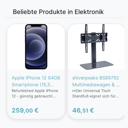
Beliebte Produkte in Elektronik
Apple iPhone 12 64GB
shiverpeaks BS89792
Smartphone (15,5
Multimediawagen & -
Refurbished Apple iPhone
rnDer Universal Tisch
cm/6,1 Zoll, 64 GB
ständer Schwarz
12 - günstig gebraucht
Standfuß eignet sich für
Speicherplatz, 12 MP
Multimedia-Ständer
kaufen bei Handingo Das
TV-Geräte und PC-
Kamera, ohne Strom
(BS89792)
iPhone 12 markiert einen
Monitoremit einer
259,
€
46,
€
00
51
Adapter und
Wendepunkt in der
Bildschirmdiagonale von
Smartphone-Innovation,
76,20cm (30) bis 139,70cm
Kopfhörer, kompatibel
mit einem neuen Design,
(55) . Je nach
mit AirPods, Earpods)