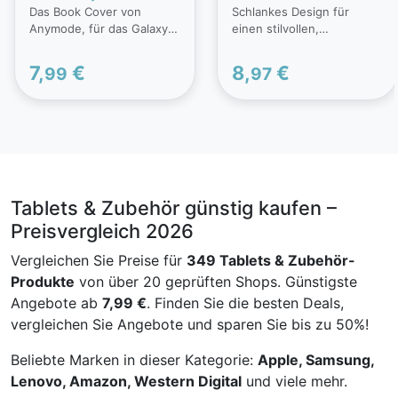
Das Book Cover von
Schlankes Design für
Galaxy Tab A7
Anymode, für das Galaxy
einen stilvollen,
Tab A 10.1 (2019), kommt
komfortablen Schutz.Zwei
in einem schlanken Design
praktische Aufstellwinkel
7,
€
8,
€
99
97
und sorgt für einen guten
zum Betrachten von Fotos
Schutz. Es schützt die
und Videos.Schützt
Vorder-und Rückseite,
Vorder- und Rückseite des
sowie die Kanten deines
Tablets vor Stößen und
Gerätes vor Stößen und
Kratzern.
Kratzern.- Leichtes &
Schlankes Schutzcover für
einen eleganten Look-
Tablets & Zubehör günstig kaufen –
Schnelle und einfache
Preisvergleich 2026
Anbringung des Book
Covers- Zwei praktische
Vergleichen Sie Preise für
349 Tablets & Zubehör-
Aufstellwinkel zum
Produkte
von über 20 geprüften Shops. Günstigste
Betrachten von Fotos und
Videos
Angebote ab
7,99 €
. Finden Sie die besten Deals,
(aufrecht/angewinkelt)-
vergleichen Sie Angebote und sparen Sie bis zu 50%!
Schützt Vorder-und
Rückseite sowie die
Beliebte Marken in dieser Kategorie:
Apple, Samsung,
Kanten des Tablets vor
Lenovo, Amazon, Western Digital
und viele mehr.
Stößen und Kratzern