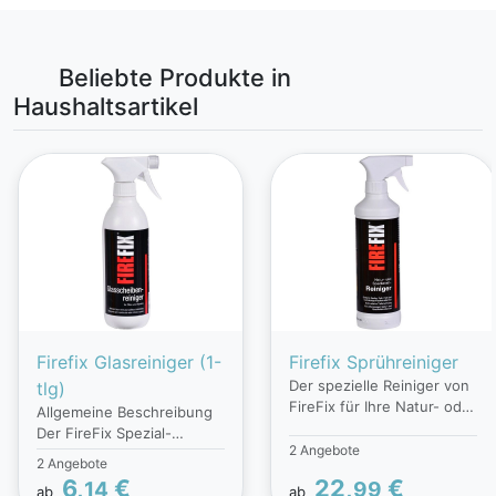
Beliebte Produkte in
Haushaltsartikel
Firefix Glasreiniger (1-
Firefix Sprühreiniger
Der spezielle Reiniger von
tlg)
FireFix für Ihre Natur- oder
Allgemeine Beschreibung
Specksteine. Inhalt: 500 ml
Der FireFix Spezial-
für Natur- und
2 Angebote
Glasscheibenreiniger ist
2 Angebote
Specksteinreiniger flüssig
die ideale Lösung, um Ihre
6,
€
22,
€
14
99
Herstellerinformationen:
ab
ab