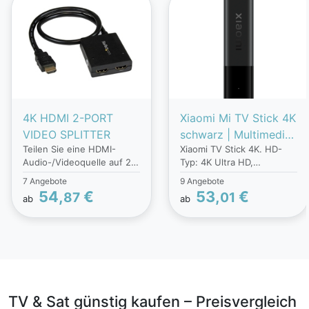
4K HDMI 2-PORT
Xiaomi Mi TV Stick 4K
VIDEO SPLITTER
schwarz | Multimedia-
Teilen Sie eine HDMI-
Xiaomi TV Stick 4K. HD-
Festplatte |
Audio-/Videoquelle auf 2
Typ: 4K Ultra HD,
Festplattenspeicher 8
separate HDMI-Bildschirme
Installiertes
7 Angebote
9 Angebote
GB | Android TV
mit HDMI 4K-
Betriebssystem: Android,
54,
€
53,
€
87
01
ab
ab
Betriebssystem |
Unterstützung. Dieser 2-
Maximale Video-
Port HDMI-Videohub der
Auflösung: 3840 x 2160
Dolby und DTS
Marke STARTECH wird
Pixel. Geräteschnittstelle:
Surround Sound
über USB oder ein Netzteil
HDMI, WLAN-Standards:
mit Strom versorgt. Er
802.11a,802.11b,802.11g,Wi
bietet eine 4K-Auflösung
-Fi 4 (802.11n),Wi-Fi 5
(3840x2160) und 7.1
(802.11ac). Energiequelle:
Surround-Sound. Das
USB. Produktfarbe:
TV & Sat günstig kaufen – Preisvergleich
Netzteil ist im
Schwarz. Interne