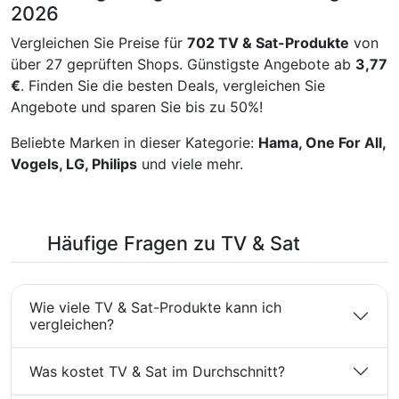
2026
Lieferumfang enthalten
Speicherkapazität: 8 GB
und hat eine Garantie von
Vergleichen Sie Preise für
702 TV & Sat-Produkte
von
2 Jahren.
über 27 geprüften Shops. Günstigste Angebote ab
3,77
€
. Finden Sie die besten Deals, vergleichen Sie
Angebote und sparen Sie bis zu 50%!
Beliebte Marken in dieser Kategorie:
Hama, One For All,
Vogels, LG, Philips
und viele mehr.
Häufige Fragen zu TV & Sat
Wie viele TV & Sat-Produkte kann ich
vergleichen?
Was kostet TV & Sat im Durchschnitt?