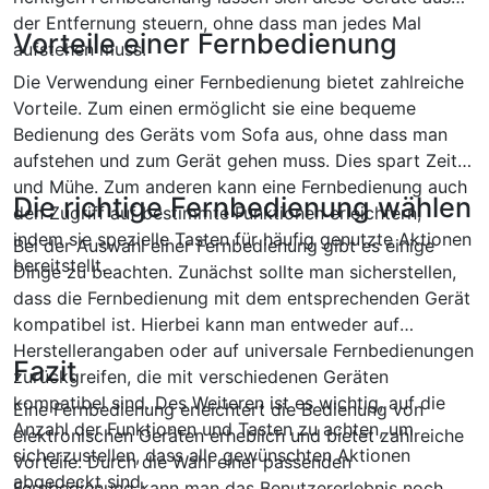
der Entfernung steuern, ohne dass man jedes Mal
Vorteile einer Fernbedienung
aufstehen muss.
Die Verwendung einer Fernbedienung bietet zahlreiche
Vorteile. Zum einen ermöglicht sie eine bequeme
Bedienung des Geräts vom Sofa aus, ohne dass man
aufstehen und zum Gerät gehen muss. Dies spart Zeit
und Mühe. Zum anderen kann eine Fernbedienung auch
Die richtige Fernbedienung wählen
den Zugriff auf bestimmte Funktionen erleichtern,
indem sie spezielle Tasten für häufig genutzte Aktionen
Bei der Auswahl einer Fernbedienung gibt es einige
bereitstellt.
Dinge zu beachten. Zunächst sollte man sicherstellen,
dass die Fernbedienung mit dem entsprechenden Gerät
kompatibel ist. Hierbei kann man entweder auf
Herstellerangaben oder auf universale Fernbedienungen
Fazit
zurückgreifen, die mit verschiedenen Geräten
kompatibel sind. Des Weiteren ist es wichtig, auf die
Eine Fernbedienung erleichtert die Bedienung von
Anzahl der Funktionen und Tasten zu achten, um
elektronischen Geräten erheblich und bietet zahlreiche
sicherzustellen, dass alle gewünschten Aktionen
Vorteile. Durch die Wahl einer passenden
abgedeckt sind.
Fernbedienung kann man das Benutzererlebnis noch