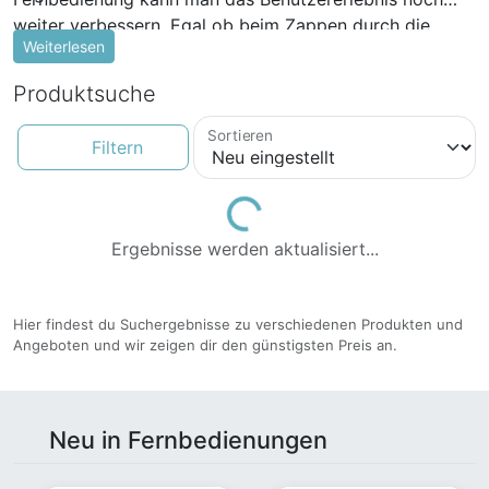
weiter verbessern. Egal ob beim Zappen durch die
Weiterlesen
Fernsehkanäle oder beim Anpassen der Lautstärke der
Stereoanlage - eine Fernbedienung gehört in jeden
Produktsuche
Haushalt.
Sortieren
Filtern
Loading...
Ergebnisse werden aktualisiert...
Hier findest du Suchergebnisse zu verschiedenen Produkten und
Angeboten und wir zeigen dir den günstigsten Preis an.
Neu in Fernbedienungen