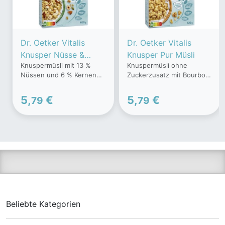
Dr. Oetker Vitalis
Dr. Oetker Vitalis
Knusper Nüsse &
Knusper Pur Müsli
Knuspermüsli mit 13 %
Knuspermüsli ohne
Kerne Müsli
Nüssen und 6 % Kernen
Zuckerzusatz mit Bourbon-
ohne Zuckerzusatz, mit
Vanille, mit Süßungsmittel.
Süßungsmittel.
5,
€
5,
€
79
79
Beliebte Kategorien