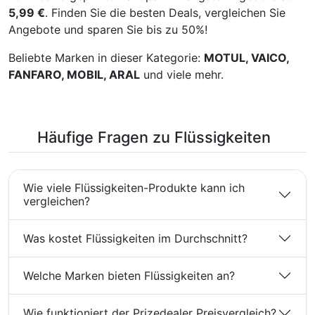
235.10, Nissan 999MP-
; ACEA: ACEA A3/B4;
5,99 €
. Finden Sie die besten Deals, vergleichen Sie
MTF20P, Nissan
Motorenöl,Öl,Öl für Motor
Angebote und sparen Sie bis zu 50%!
KE91699932R, Mitsubishi
MZ312644, PSA 9730 A2,
Beliebte Marken in dieser Kategorie:
MOTUL, VAICO,
PSA 9730 A8, PSA B71
FANFARO, MOBIL, ARAL
und viele mehr.
2330, Toyota JWS 227;
Produktreihe: Max 7;
Flüssigkeit:
Häufige Fragen zu Flüssigkeiten
Wie viele Flüssigkeiten-Produkte kann ich
vergleichen?
Was kostet Flüssigkeiten im Durchschnitt?
Welche Marken bieten Flüssigkeiten an?
Wie funktioniert der Prizedealer Preisvergleich?