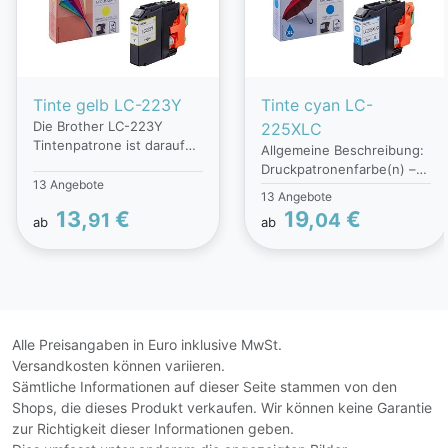
Tinte gelb LC-223Y
Tinte cyan LC-
Die Brother LC-223Y
225XLC
Tintenpatrone ist darauf
Allgemeine Beschreibung:
ausgelegt, hochwertige
Druckpatronenfarbe(n) –
Drucke mit lebendigen und
13 Angebote
Cyan Modell –
13 Angebote
präzisen Farben zu bieten.
Tintenpatrone Technische
13,
€
19,
€
91
04
Kompatibel mit einer Reihe
ab
ab
Details: Produktname des
von Brother-Druckern,
Herstellers – LC-225XLC
garantiert diese gelbe
Hersteller – Brother
Patrone eine optimale
Leistung und eine
konstante Zuverlässigkeit.
Sie ist ideal für
Alle Preisangaben in Euro inklusive MwSt.
professionelle Dokumente
Versandkosten können variieren.
und Fotos und sorgt für
Sämtliche Informationen auf dieser Seite stammen von den
klare und strahlende
Shops, die dieses Produkt verkaufen. Wir können keine Garantie
Ergebnisse. Die Installation
zur Richtigkeit dieser Informationen geben.
der LC-223Y Patrone ist