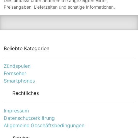
Dies umfasst unter anderem die angezeigten Bilder,
einfach und sie ermöglicht
das Drucken einer großen
Preisangaben, Lieferzeiten und sonstige Informationen.
Anzahl von Seiten mit
hervorragender Auflösung.
Das originale Design von
Brother gewährleistet eine
perfekte Kompatibilität und
einen sorgenfreien
Einsatz. Wählen Sie diese
Beliebte Kategorien
Patrone für einen
reibungslosen und
hochwertigen Druck.
Zündspulen
Fernseher
Smartphones
Rechtliches
Impressum
Datenschutzerklärung
Allgemeine Geschäftsbedingungen
Service