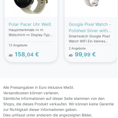
Polar Pacer Uhr Weiß
Google Pixel Watch -
Hauptmerkmale rn rn
Polished Silver with
Bildschirm rn Display-Typ
Smartwatch Google Pixel
Chalk Band
Digital rn Display-
Watch WiFi Ein kleines
Auflösung 240 x 240 Pixel
13 Angebote
Gerät mit großen
2 Angebote
rn Touchscreen Nein rn
Funktionen, das ist die
158,
€
99,
€
04
99
Bildschirmdiagonale 3,05
ab
ab
Smartwatch Pixel Watch
cm (1.2 ) rn
WiFi von Google. Bis zu 24
Bildschirmtechnologie MIP
Stunden ist die Google
rn Immer eingeschaltetes
Pixel Watch WiFi für Sie im
Display Ja rn Uhrenglas-
Einsatz, bevor sie wieder
Typ Corning Gorilla Glass
geladen werden muss. Das
rn
erwartet Sie bei der
Alle Preisangaben in Euro inklusive MwSt.
Hintergrundbeleuchtung
Google Pixel Watch WiFi
Versandkosten können variieren.
Ja rn rn Design rn
sonst noch Mit dem
Sämtliche Informationen auf dieser Seite stammen von den
Marktpositionierung
eingebauten GPS-Modul
Shops, die dieses Produkt verkaufen. Wir können keine Garantie
Sportuhr rn Größe des
verlieren Sie zudem nie die
zur Richtigkeit dieser Informationen geben.
Uhrengehäuses 45 mm rn
Orientierung. Die Google
Dies umfasst unter anderem die angezeigten Bilder,
Farbe des Uhrengehäuses
Pixel Watch WiFi ist mit