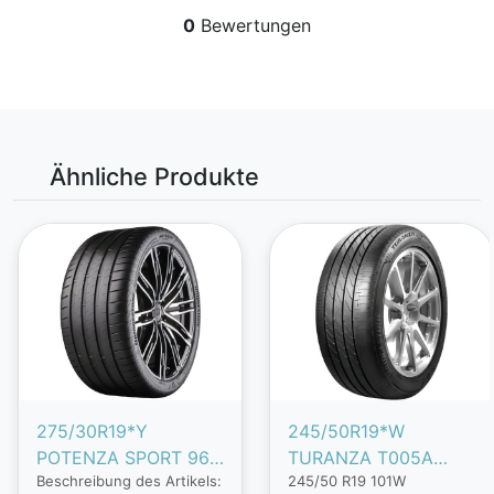
0
Bewertungen
Ähnliche Produkte
275/30R19*Y
245/50R19*W
POTENZA SPORT 96Y
TURANZA T005A
Beschreibung des Artikels:
245/50 R19 101W
XL
101W RFT