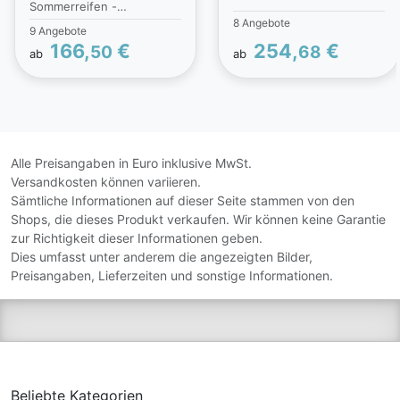
Sommerreifen -
8 Angebote
BRIDGESTONE - POTENZA
9 Angebote
SPORT - 275/30 R19 TL
166,
€
254,
€
50
68
ab
ab
96Y | Alle Details werden
auf TEILeHABER.de
dargestellt.
Alle Preisangaben in Euro inklusive MwSt.
Versandkosten können variieren.
Sämtliche Informationen auf dieser Seite stammen von den
Shops, die dieses Produkt verkaufen. Wir können keine Garantie
zur Richtigkeit dieser Informationen geben.
Dies umfasst unter anderem die angezeigten Bilder,
Preisangaben, Lieferzeiten und sonstige Informationen.
Beliebte Kategorien