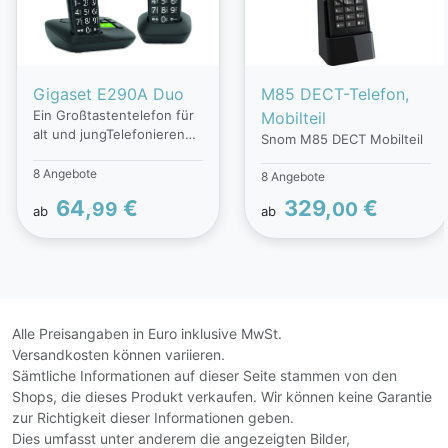
Gigaset E290A Duo
M85 DECT-Telefon,
Ein Großtastentelefon für
Mobilteil
alt und jungTelefonieren
Snom M85 DECT Mobilteil
ohne überflüssigen
Schnickschnack. Dafür
8 Angebote
8 Angebote
aber mit hochwertiger
64,
€
329,
€
99
00
Ausstattung für den
ab
ab
alltäglichen Gebrauch. Als
Produkt der life series
vereint das Gigaset E290
modernes Design und
Funktionalität, die
insbesondere für
Alle Preisangaben in Euro inklusive MwSt.
Menschen mit speziellen
Versandkosten können variieren.
Bedürfnissen in den
Sämtliche Informationen auf dieser Seite stammen von den
Punkten Hören, Sehen
Shops, die dieses Produkt verkaufen. Wir können keine Garantie
und Tasten entwickelt
zur Richtigkeit dieser Informationen geben.
wurde. So ermöglichen
Dies umfasst unter anderem die angezeigten Bilder,
große Tasten, eine gut