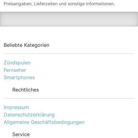
ablesbare Anzeige und die
Preisangaben, Lieferzeiten und sonstige Informationen.
ergonomische Grundform
des Geräts ein
angenehmes Telefon-
Erlebnis für alle
Altersgruppen. Die Version
E290A verfügt zusätzlich
über einen integrierten
Beliebte Kategorien
digitalen
Anrufbeantworter.
Zündspulen
Fernseher
Smartphones
Rechtliches
Impressum
Datenschutzerklärung
Allgemeine Geschäftsbedingungen
Service