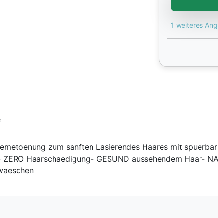
1 weiteres An
e
remetoenung zum sanften Lasierendes Haares mit spuerba
g- ZERO Haarschaedigung- GESUND aussehendem Haar-
rwaeschen