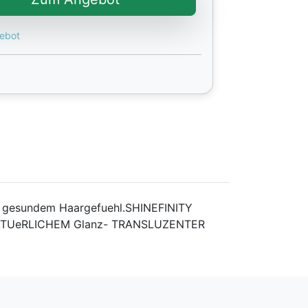
gebot
r gesundem Haargefuehl.SHINEFINITY
 NATUeRLICHEM Glanz- TRANSLUZENTER