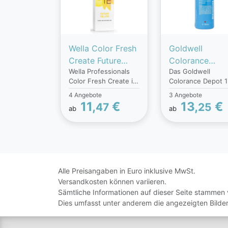
Wella Color Fresh
Goldwell
Create Future
Colorance
Wella Professionals
Das Goldwell
Yellow (60 ml)
Elumenated
Color Fresh Create ist
Colorance Depot 
5N@BP (120 ml
ein semi-
ml ist eine
4 Angebote
3 Angebote
permanenter und
Intensivtönung oh
11,
€
13,
€
47
25
ab
ab
ausdrucksstarker
Ammoniak im saur
Farbton und kann mit
pH-Bereich (6.8). 
anderen Color Fresh
besitzt die Lipid-
Create-Farbtönen
Technologie, mit d
gemischt werden, um
das Haar geschütz
die schönsten
und nachhaltig
leuchtenden Farben
repariert und
Alle Preisangaben in Euro inklusive MwSt.
bis hin zu weichen
regeneriert wird. 
Versandkosten können variieren.
Pastelltönen zu
strahlt in einem
Sämtliche Informationen auf dieser Seite stammen 
kreieren.
einzigartigen und
Dies umfasst unter anderem die angezeigten Bilder
Anwendung:
intensiven Glanz 
Verteilen Sie den
zeigt fantastische
Inhalt der Tube
Farbbrillanz. Eben