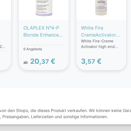
OLAPLEX N°4-P
White Fire
Blonde Enhancer
CremeActivator
White Fire-Creme
Toning Shampoo
blau 6% 120 ml
120
Activator high end
)
(250 ml)
6 Angebote
(6%) ist mit
ne
Blondierpulver (60g)
20,
€
3,
€
37
57
ab
en
zu kombinieren, unter
Sie
Verwendung einer
professionellen
er
Technik fuer
t
salonwuerdige
Ergebnisse. Die 6 %
White Fire
Es
Blondierung von
Mondel Directions
von den Shops, die dieses Produkt verkaufen. Wir können keine Garan
wurde fuer das
, Preisangaben, Lieferzeiten und sonstige Informationen.
und
Aufhellen der Haare
vor der Anwendung
so
von semi-