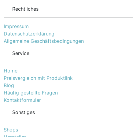
Bestandteile: Protein 10 %;
Rechtliches
Fettgehalt 6 %;
anorganischer Stoff 2,1 %;
Rohfaser 0,5 %;
Impressum
Brennwert: 94 kcal/100 g.
Datenschutzerklärung
Zusammensetzung: Huhn
Allgemeine Geschäftsbedingungen
27.6% (Leber, Karkasse,
Hälse), Schwein 19%
(Lunge, Herzen), Truthahn
Service
18.4% (gemahlener
Truthahn ohne Knochen,
Karkassen, Hälse),
Home
getrocknete
Preisvergleich mit Produktlink
Rübenschnitzel,
Blog
Mineralstoffe.
Häufig gestellte Fragen
Fütterungsempfehlung:
100 g lässt sich durch 24 g
Kontaktformular
Trockennahrung ersetzen.
Berücksichtigen Sie die
Sonstiges
Kalorien, die von Snacks
stammen. Passen Sie die
Fütterungsmenge den
Shops
Bedürfnissen Ihres