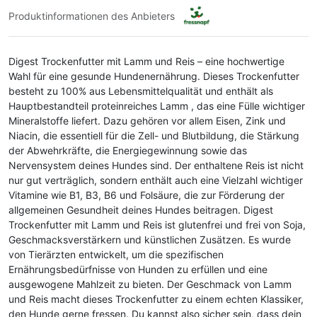
Produktinformationen des Anbieters
Digest Trockenfutter mit Lamm und Reis – eine hochwertige
Wahl für eine gesunde Hundenernährung. Dieses Trockenfutter
besteht zu 100% aus Lebensmittelqualität und enthält als
Hauptbestandteil proteinreiches Lamm , das eine Fülle wichtiger
Mineralstoffe liefert. Dazu gehören vor allem Eisen, Zink und
Niacin, die essentiell für die Zell- und Blutbildung, die Stärkung
der Abwehrkräfte, die Energiegewinnung sowie das
Nervensystem deines Hundes sind. Der enthaltene Reis ist nicht
nur gut verträglich, sondern enthält auch eine Vielzahl wichtiger
Vitamine wie B1, B3, B6 und Folsäure, die zur Förderung der
allgemeinen Gesundheit deines Hundes beitragen. Digest
Trockenfutter mit Lamm und Reis ist glutenfrei und frei von Soja,
Geschmacksverstärkern und künstlichen Zusätzen. Es wurde
von Tierärzten entwickelt, um die spezifischen
Ernährungsbedürfnisse von Hunden zu erfüllen und eine
ausgewogene Mahlzeit zu bieten. Der Geschmack von Lamm
und Reis macht dieses Trockenfutter zu einem echten Klassiker,
den Hunde gerne fressen. Du kannst also sicher sein, dass dein