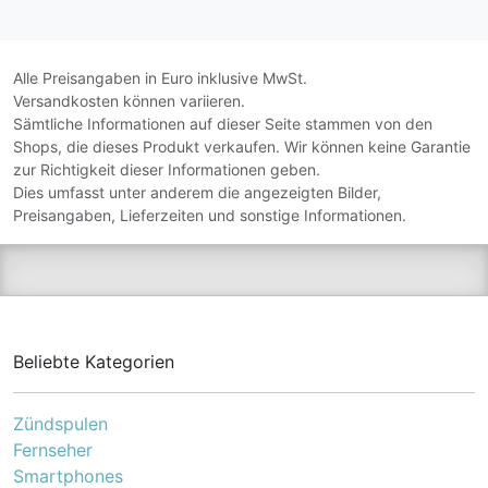
Ernährungsweise von
Hunden. Diese
Hundefutter Rezepturen
sind mit 100% natürlichem
Alle Preisangaben in Euro inklusive MwSt.
Huhn & Truthahn
Versandkosten können variieren.
hergestellt. Ein hoher
Sämtliche Informationen auf dieser Seite stammen von den
Proteingehalt trägt zur
Shops, die dieses Produkt verkaufen. Wir können keine Garantie
Unterstützung starker
zur Richtigkeit dieser Informationen geben.
Muskeln bei Hunden bei.
Dies umfasst unter anderem die angezeigten Bilder,
Nassfutter für
Preisangaben, Lieferzeiten und sonstige Informationen.
ausgewachsene Hunde
Geschmacksrichtung:
Huhn und Truthahn Ohne
Zusatz von Getreide,
künstlichen Farb-, Aroma-
oder
Konservierungsstoffen
Beliebte Kategorien
Ohne Mais, Weizen, Soja
und Molkereierzeugnisse
Für Hunde mit sensibler
Zündspulen
Verdauung Futtermittelart:
Alleinfuttermittel Inhalt:
Fernseher
400 g Feuchtegehalt: 80,5
Smartphones
% Analytische