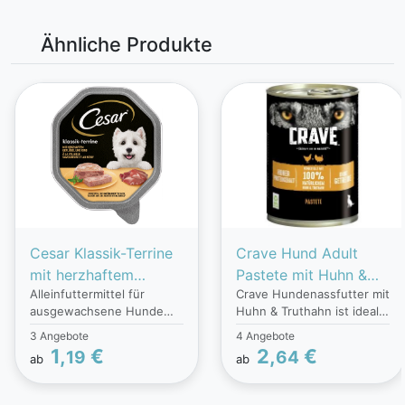
Ähnliche Produkte
Cesar Klassik-Terrine
Crave Hund Adult
mit herzhaftem
Pastete mit Huhn &
Alleinfuttermittel für
Crave Hundenassfutter mit
Geflügel und Rind
Truthahn
ausgewachsene Hunde
Huhn & Truthahn ist ideal
mit köstlichem Geflügel
für ausgewachsene
3 Angebote
4 Angebote
und Rind. Ohne
Hunde. Das Hundefutter
1,
€
2,
€
19
64
ab
ab
Zuckerzusatz. Ohne
aus der Dose, ohne Zusatz
künstliche Aroma- und
von Getreide, orientiert
Farbstoffe.
sich an der natürlichen