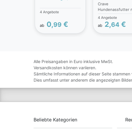
Crave
Gemüse und
& Truthahn
Hundenassfutter m
Petersilie
4 Angebote
Huhn & Truthahn i
4 Angebote
ideal für
0,
€
2,
€
99
64
ab
ab
ausgewachsene
Hunde. Das
Hundefutter aus d
Dose, ohne Zusat
von Getreide,
orientiert sich an 
natürlichen
Alle Preisangaben in Euro inklusive MwSt.
Ernährungsweise 
Versandkosten können variieren.
Hunden. Diese
Sämtliche Informationen auf dieser Seite stammen 
Hundefutter
Dies umfasst unter anderem die angezeigten Bilder
Rezepturen sind m
100% natürlichem
Huhn & Truthahn
hergestellt. Ein h
Proteingehalt träg
zur Unterstützung
starker Muskeln b
Beliebte Kategorien
Re
Hunden bei.
Nassfutter für