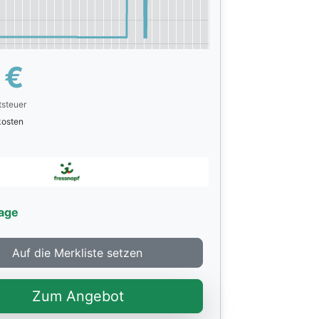
€
tsteuer
rkosten
age
Auf die Merkliste setzen
Zum Angebot