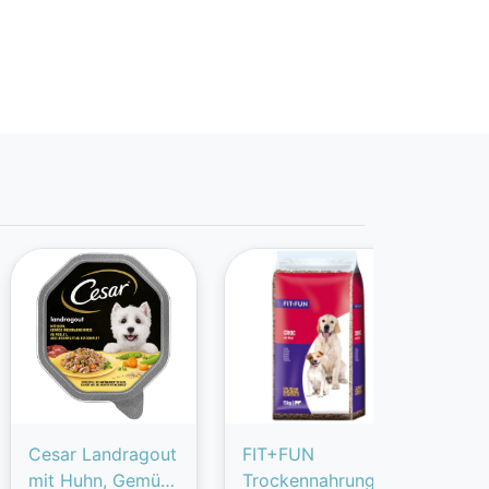
Cesar Landragout
FIT+FUN
FIT
mit Huhn, Gemüse
Trockennahrung
Tro