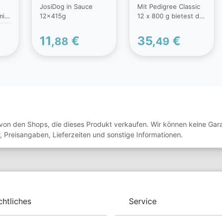
JosiDog in Sauce
Mit Pedigree Classic
Lamm, Nudeln
it
12x415g
12 x 800 g bietest du
und Karotten
st
deinem Vierbeiner
eine
11,
€
35,
€
88
49
abwechslungsreiche
und vollwertige
er
Mahlzeit – ganz
z
gleich, ob er noch ein
verspielter Welpe, ein
der
ausgewachsener
Hund oder ein
von
gemütlicher Senior
ist. Die
von den Shops, die dieses Produkt verkaufen. Wir können keine Garan
ausgewogenen
, Preisangaben, Lieferzeiten und sonstige Informationen.
it
Rezepturen sind je
nach Sorte speziell
auf die Bedürfnisse
oher
der entsprechenden
t
Lebensphase
abgestimmt und
ei
liefern wichtige
chtliches
Service
Vitamine,
Mineralstoffe und