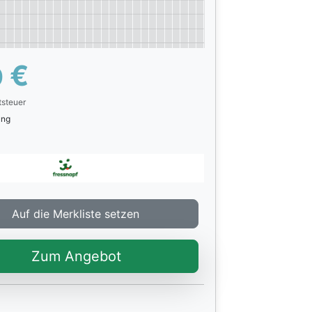
€
0
tsteuer
rung
Auf die Merkliste setzen
Zum Angebot