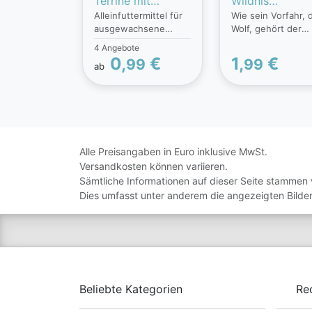
Terrine mit
Wildnis
Alleinfuttermittel für
Wie sein Vorfahr, 
saftigem Rind &
Geflügelherzen
ausgewachsene
Wolf, gehört der
Leber
getreidefrei
Hunde. Cesar Zarte
Hund zu den
4 Angebote
Fleischstückchen gibt
Fleischfressern.
0,
€
1,
€
99
99
ab
es in sieben
Fleisch bildet die
köstlichen Sorten.
Basis für die
Der hohe
Grundversorgung 
Fleischanteil und
lebenswichtigen
weitere erlesene
Nährstoffen: Eiwei
Zutaten machen
Fett, Mineralien u
damit jede Mahlzeit
Vitamine. Da er ab
Alle Preisangaben in Euro inklusive MwSt.
zu einem wahren
kein reiner
Versandkosten können variieren.
Geschmackserlebnis
Fleischfresser ist,
Sämtliche Informationen auf dieser Seite stammen 
- ohne künstliche
gehören zu einer
Dies umfasst unter anderem die angezeigten Bilder
Aromastoffe.
ausgewogenen
Ernährung außer
Obst, Beeren, Grä
Wurzeln und Kräut
Diese naturnahe
Ernährung sorgt f
gesundes Fell und
Beliebte Kategorien
Re
eine kräftige
Muskulatur, es