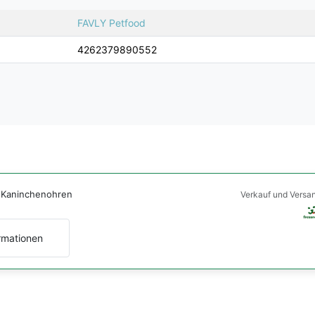
FAVLY Petfood
4262379890552
 Kaninchenohren
Verkauf und Versa
rmationen