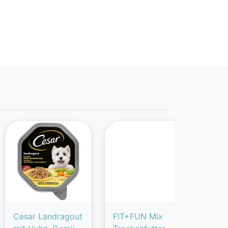
Cesar Landragout
FIT+FUN Mix
mer