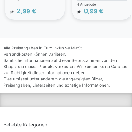
Cesar Zarte
4 Angebote
Fleischstückchen gibt es
2,
€
0,
€
99
99
ab
ab
in sieben köstlichen
Sorten. Der hohe
Fleischanteil und weitere
erlesene Zutaten machen
damit jede Mahlzeit zu
einem wahren
Geschmackserlebnis -
Alle Preisangaben in Euro inklusive MwSt.
ohne künstliche
Versandkosten können variieren.
Aromastoffe.
Sämtliche Informationen auf dieser Seite stammen von den
Shops, die dieses Produkt verkaufen. Wir können keine Garantie
zur Richtigkeit dieser Informationen geben.
Dies umfasst unter anderem die angezeigten Bilder,
Preisangaben, Lieferzeiten und sonstige Informationen.
Beliebte Kategorien