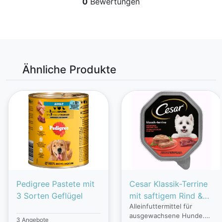
0
Bewertungen
Ähnliche Produkte
Pedigree Pastete mit
Cesar Klassik-Terrine
3 Sorten Geflügel
mit saftigem Rind &
Alleinfuttermittel für
Leber
ausgewachsene Hunde.
3 Angebote