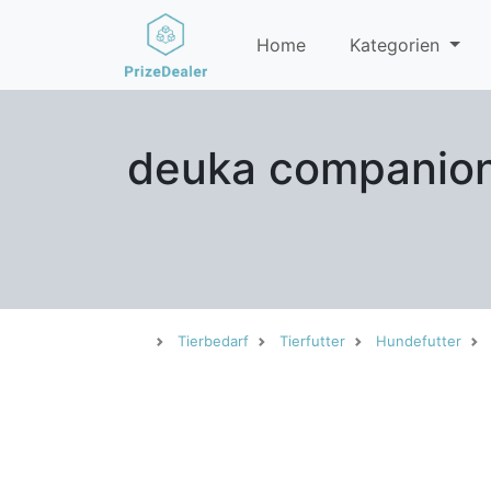
Home
Kategorien
deuka companion 
Tierbedarf
Tierfutter
Hundefutter