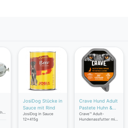
JosiDog Stücke in
Crave Hund Adult
Sauce mit Rind
Pastete Huhn &
ch
JosiDog in Sauce
Crave™ Adult-
Truthahn
12x415g
Hundenassfutter mit
Huhn & Truthahn ist