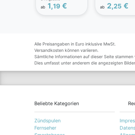
orientieren sich a
Geflügel und Rind.
1,
€
2,
€
19
25
dem, was der
ab
ab
Ohne Zuckerzusatz.
moderne Haushun
Ohne künstliche
an Nährstoffen un
Aroma- und
Vitaminen braucht
Farbstoffe.
Aufgrund der
erstklassigen und
hundgerechten
Alle Preisangaben in Euro inklusive MwSt.
Zusammensetzung 
Versandkosten können variieren.
Purbello auch für
Sämtliche Informationen auf dieser Seite stammen 
ernährungssensib
Dies umfasst unter anderem die angezeigten Bilder
Hunde sehr gut
geeignet.
Beliebte Kategorien
Re
Zündspulen
Impre
Fernseher
Datens