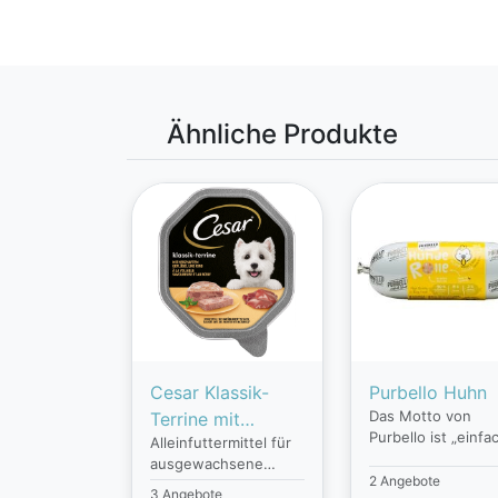
Ähnliche Produkte
Cesar Klassik-
Purbello Huhn
Das Motto von
Terrine mit
Purbello ist „einfa
Alleinfuttermittel für
herzhaftem
Hund“. Die
ausgewachsene
Geflügel und Rind
Rezepturen
2 Angebote
Hunde mit köstlichem
3 Angebote