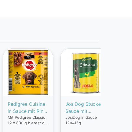
Pedigree Cuisine
JosiDog Stücke in
FIT
in Sauce mit Rind,
Sauce mit
Tro
Mit Pedigree Classic
JosiDog in Sauce
Die
Nudeln und
Geflügel
Cro
12 x 800 g bietest du
12x415g
Zus
Karotten
deinem Vierbeiner
biet