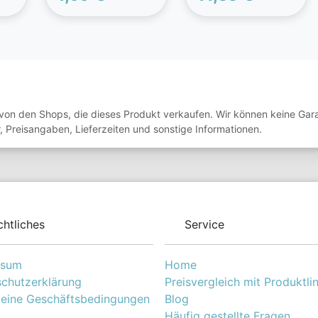
Basis für die
Grundversorgung mit
lebenswichtigen
Nährstoffen: Eiweiß,
Fett, Mineralien und
t
Vitamine. Da er aber
kein reiner
is
Fleischfresser ist,
von den Shops, die dieses Produkt verkaufen. Wir können keine Garan
gehören zu einer
, Preisangaben, Lieferzeiten und sonstige Informationen.
ausgewogenen
Ernährung außerdem
Obst, Beeren, Gräser,
Wurzeln und Kräuter.
Diese naturnahe
Ernährung sorgt für
gesundes Fell und
chtliches
Service
eine kräftige
Muskulatur, es
unterstützt die
ssum
Home
Verdauung und beugt
chutzerklärung
Preisvergleich mit Produktli
Futtermittelunvertägli
chkeiten vor.
eine Geschäftsbedingungen
Blog
Häufig gestellte Fragen