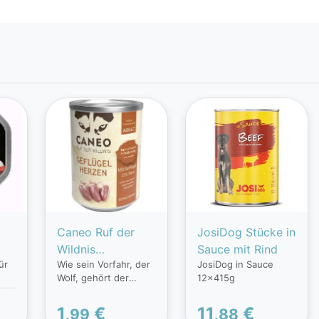
Caneo Ruf der
JosiDog Stücke in
Wildnis
Sauce mit Rind
ür
Wie sein Vorfahr, der
JosiDog in Sauce
&
Geflügelherzen
Wolf, gehört der
12x415g
getreidefrei
Hund zu den
gibt
Fleischfressern.
1,
€
11,
€
99
88
Fleisch bildet die