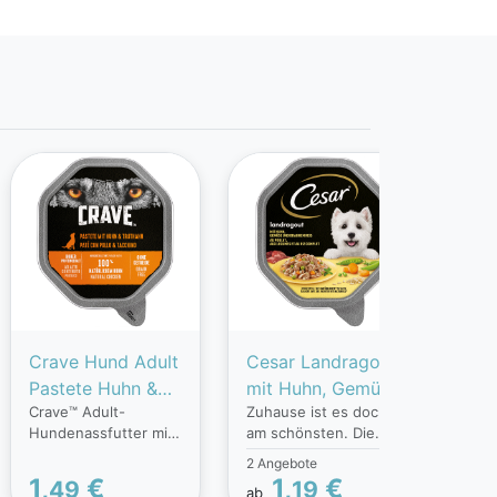
Crave Hund Adult
Cesar Landragout
FIT
Pastete Huhn &
mit Huhn, Gemüse
Tro
Crave™ Adult-
Zuhause ist es doch
Die
Truthahn
und braunem Reis
Cro
Hundenassfutter mit
am schönsten. Die
Zus
Huhn & Truthahn ist
rustikalen und
biet
2 Angebote
ideal für
herzhaften Gerichte
ein 
1,
€
1,
€
14
49
19
ab
ausgewachsene
des CESAR®
alle