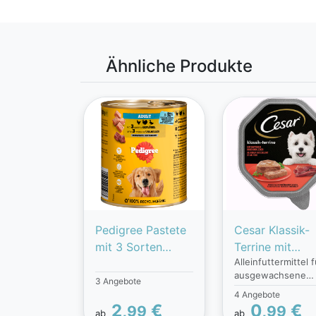
Ähnliche Produkte
Pedigree Pastete
Cesar Klassik-
mit 3 Sorten
Terrine mit
Alleinfuttermittel f
Geflügel
saftigem Rind 
ausgewachsene
Leber
3 Angebote
Hunde. Cesar Zarte
4 Angebote
Fleischstückchen 
2,
€
0,
€
99
99
ab
ab
es in sieben