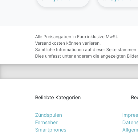
köstlichen Sorten.
Der hohe
Fleischanteil und
weitere erlesene
Zutaten machen
damit jede Mahlzei
Alle Preisangaben in Euro inklusive MwSt.
zu einem wahren
Versandkosten können variieren.
Geschmackserlebn
Sämtliche Informationen auf dieser Seite stammen 
- ohne künstliche
Dies umfasst unter anderem die angezeigten Bilder
Aromastoffe.
Beliebte Kategorien
Re
Zündspulen
Impre
Fernseher
Datens
Smartphones
Allgem