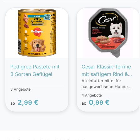
Pedigree Pastete mit
Cesar Klassik-Terrine
3 Sorten Geflügel
mit saftigem Rind &
Alleinfuttermittel für
Leber
ausgewachsene Hunde.
3 Angebote
Cesar Zarte
4 Angebote
Fleischstückchen gibt es
2,
€
0,
€
99
99
ab
ab
in sieben köstlichen
Sorten. Der hohe
Fleischanteil und weitere
erlesene Zutaten machen
damit jede Mahlzeit zu
einem wahren