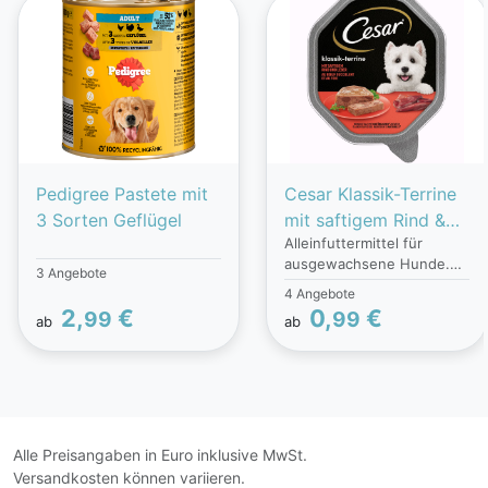
Pedigree Pastete mit
Cesar Klassik-Terrine
3 Sorten Geflügel
mit saftigem Rind &
Alleinfuttermittel für
Leber
ausgewachsene Hunde.
3 Angebote
Cesar Zarte
4 Angebote
Fleischstückchen gibt es
2,
€
0,
€
99
99
ab
ab
in sieben köstlichen
Sorten. Der hohe
Fleischanteil und weitere
erlesene Zutaten machen
damit jede Mahlzeit zu
einem wahren
Geschmackserlebnis -
Alle Preisangaben in Euro inklusive MwSt.
ohne künstliche
Versandkosten können variieren.