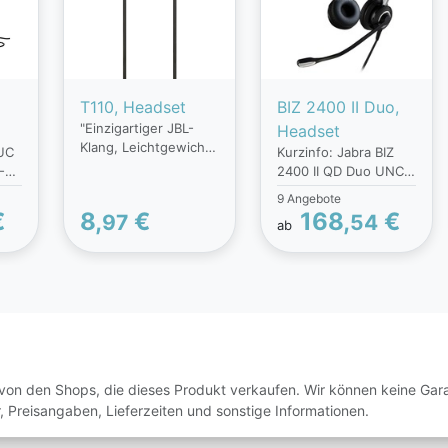
T110, Headset
BIZ 2400 II Duo,
"Einzigartiger JBL-
Headset
Klang, Leichtgewicht
UC
Kurzinfo: Jabra BIZ
für unterwegs,
-
2400 II QD Duo UNC -
Strapazierfähiges
n-
Headset - On-Ear -
9 Angebote
Material,
kabelgebunden -
€
8,
€
168,
€
97
54
Verwicklungsfreies
ab
arb
Quick Disconnect
Flachkabel,
Gruppe Headsets &
Anschluss: 3,5 mm
lan
Mikrofone Hersteller
(1/8"")"
 :
Jabra Hersteller Art.
bel
Nr. 2409-720-209
EAN/UPC
ers
5706991017694
it :
Produktbeschreibung
r :
: Jabra BIZ 2400 II QD
von den Shops, die dieses Produkt verkaufen. Wir können keine Garan
anz
Duo UNC - Headset
, Preisangaben, Lieferzeiten und sonstige Informationen.
-
Produkttyp Headset -
kabelgebunden -