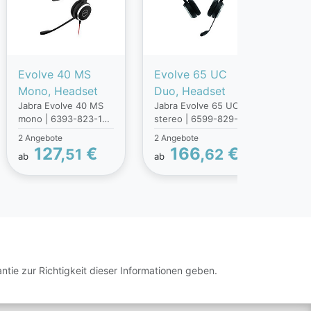
Evolve 40 MS
Evolve 65 UC
Evo
Mono, Headset
Duo, Headset
Duo
Jabra Evolve 40 MS
Jabra Evolve 65 UC
Jabr
mono | 6393-823-109
stereo | 6599-829-
ster
| Headset - On-
409 | Headset - On-
309 
2 Angebote
2 Angebote
2 An
EarProdukttyp :
EarProdukttyp :
EarP
127,
€
166,
€
51
62
ab
ab
ab
KopfhörerProduktfarb
KopfhörerProduktfarb
Kopf
e :
e :
e :
SchwarzUrsprungslan
SchwarzUrsprungslan
Schw
d :
d : ChinaBluetooth :
d : 
ChinaSchnellstartüber
JaBluetooth-Version :
JaBl
sicht :
4.0Mitgelieferte
4.0M
JaLautstärkeregler :
Kabel :
Kabe
KnopfWarentarifnum
USBNahfeldkommunik
USB
mer (HS) :
ation (NFC) :
atio
tie zur Richtigkeit dieser Informationen geben.
85183000Paketgewic
JaGewicht : 310
JaSc
ht : 220
gSchnellstartübersich
ht :
gVerpackungstiefe :
t : JaAkkuladezeit : 2
2 hL