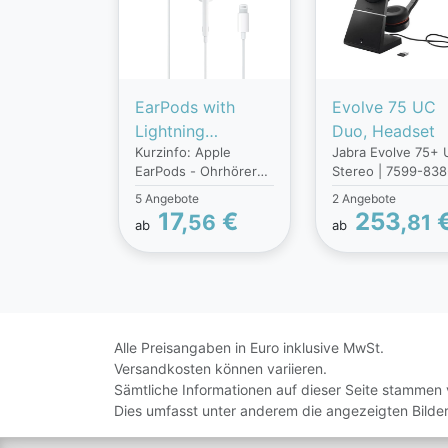
EarPods with
Evolve 75 UC
Lightning
Duo, Headset
Kurzinfo: Apple
Jabra Evolve 75+ 
Connector,
EarPods - Ohrhörer
Stereo | 7599-838
Headset
mit Mikrofon -
199 | Headset - O
5 Angebote
2 Angebote
Ohrstöpsel -
EarProdukttyp :
17,
€
253,
56
81
ab
ab
kabelgebunden -
KopfhörerProduktf
Lightning - für
e :
iPad/iPhone/iPod
SchwarzUrsprungs
(Lightning) Gruppe
d : ChinaBluetooth
Headsets &
JaMitgelieferte Ka
Mikrofone Hersteller
:
Apple Hersteller Art.
USBSchnellstartüb
Alle Preisangaben in Euro inklusive MwSt.
Nr. MMTN2ZM/A
icht : JaAkkuladeze
Versandkosten können variieren.
Modell EarPods
2 hLautstärkeregle
Sämtliche Informationen auf dieser Seite stammen 
EAN/UPC
KnopfBatterielade
Dies umfasst unter anderem die angezeigten Bilder
4250520612009
eige : JaBluetooth
Produktbeschreibung
Version :