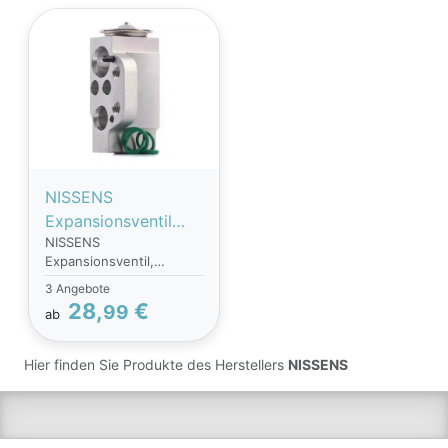
NISSENS
Expansionsventil
NISSENS
VW,AUDI,SKODA
Expansionsventil,
999220
Klimaanlage 999220 für
3 Angebote
1K0820679,1K08206
VW
28,
€
99
ab
79,1K0820679
Expansionsventil,
Klimaanlage
Hier finden Sie Produkte des Herstellers
NISSENS
1K0820679