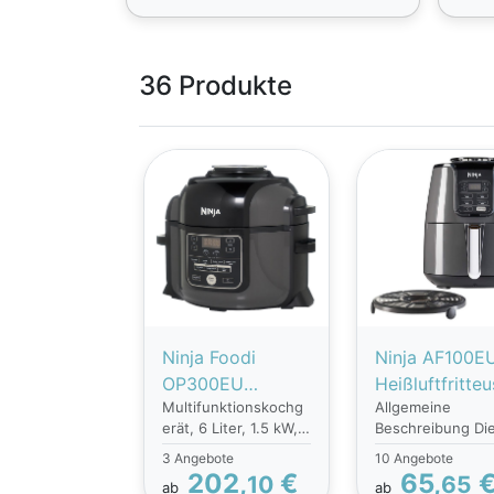
36 Produkte
Ninja Foodi
Ninja AF100E
OP300EU
Heißluftfritte
Multifunktionskochg
Allgemeine
Multicooker |
Schwarz | 15
erät, 6 Liter, 1.5 kW,
Beschreibung Di
Multifunktionsko
Watt |
Schwarz
Ninja AF100EU
3 Angebote
10 Angebote
chgerät | 1500
Temperaturan
Heißluftfritteuse 
202,
€
65,
10
65
Watt & 6L |
ab
ge | Temperat
ab
Schwarz bietet e