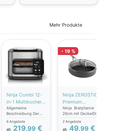
Mehr Produkte
- 19 %
Ninja Combi 12-
Ninja ZEROSTICK
Ninj
in-1 Multikocher
Premium
Prem
Allgemeine
Ninja Bratpfanne
Antiha
Ofen &
Bratpfanne (26
teili
Beschreibung Der
26cm mit DeckelDie
kein A
Heißluftfritteuse
cm) mit Deckel –
Pfann
NINJA SPF700DE
Ninja Foodi
Abblät
6 Angebote
2 Angebote
SFP700EU
C30126DE
C35
Combi ist ein
ZEROSTICK Premium
ZEROS
219,
€
49,
€
296
99
99
ab
ab
vielseitiger
Bratpfanne mit
Töpfe