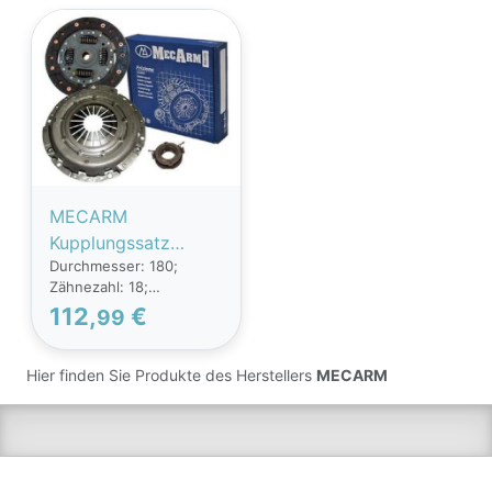
MECARM
Kupplungssatz
Durchmesser: 180;
MK9645
Zähnezahl: 18;
PEUGEOT,CITROËN,
Ergänzungsartikel /
112,
€
99
207 (WA_, WC_),307
Ergänzende Info 2: mit
(3A/C),207 SW
Ausrücklager; 205177,
2050L9, 205188,
(WK_),307 Break
Hier finden Sie Produkte des Herstellers
MECARM
2051E3, 205286,
(3E),1007 (KM_),C2
205287, 2050J2
Schrägheck (JM)