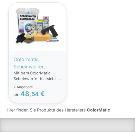
Colormatic
Scheinwerfer
Mit dem ColorMatic
Klarsicht-Set
Scheinwerfer Klarsicht-
Renault: Twingo I,
Set können
2 Angebote
Clio II Seat: Ibiza IV,
Vergilbungen und dunkle
48,
€
54
ab
Ibiza III Vw: Golf IV
Schattierungen schnell,
einfach und
359248
kostengünstig entfernt
Hier finden Sie Produkte des Herstellers
ColorMatic
werden. Die
Ausbesserung erfolgt im
eingebauten Zustand,
kein Ausbau notwendig.