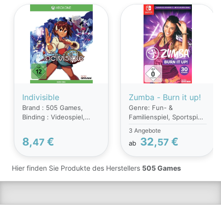
Indivisible
Zumba - Burn it up!
Brand : 505 Games,
Genre: Fun- &
Binding : Videospiel,
Familienspiel, Sportspiel,
Edition : Standard, Label
USK: Freigegeben ab 0
3 Angebote
: 505 Games, Publisher :
Jahren
8,
€
32,
€
47
57
ab
505 Games,
PackageQuantity : 1,
medium : Videospiel, 0 :
Hier finden Sie Produkte des Herstellers
505 Games
Xbox One,
publicationDate : 2019-
12-31, releaseDate :
2019-10-10