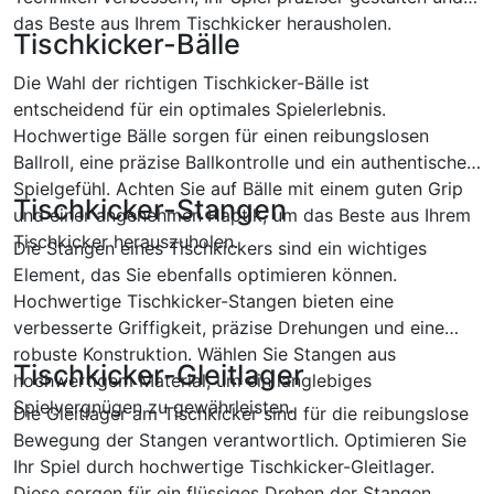
das Beste aus Ihrem Tischkicker herausholen.
Tischkicker-Bälle
Die Wahl der richtigen Tischkicker-Bälle ist
entscheidend für ein optimales Spielerlebnis.
Hochwertige Bälle sorgen für einen reibungslosen
Ballroll, eine präzise Ballkontrolle und ein authentisches
Spielgefühl. Achten Sie auf Bälle mit einem guten Grip
Tischkicker-Stangen
und einer angenehmen Haptik, um das Beste aus Ihrem
Tischkicker herauszuholen.
Die Stangen eines Tischkickers sind ein wichtiges
Element, das Sie ebenfalls optimieren können.
Hochwertige Tischkicker-Stangen bieten eine
verbesserte Griffigkeit, präzise Drehungen und eine
robuste Konstruktion. Wählen Sie Stangen aus
Tischkicker-Gleitlager
hochwertigem Material, um ein langlebiges
Spielvergnügen zu gewährleisten.
Die Gleitlager am Tischkicker sind für die reibungslose
Bewegung der Stangen verantwortlich. Optimieren Sie
Ihr Spiel durch hochwertige Tischkicker-Gleitlager.
Diese sorgen für ein flüssiges Drehen der Stangen,