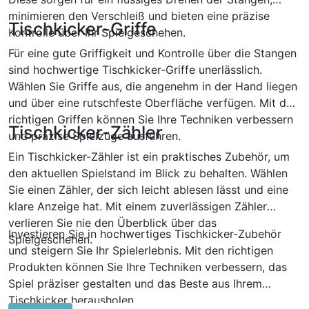
minimieren den Verschleiß und bieten eine präzise
Tischkicker-Griffe
Kontrolle über Ihr Spielgeschehen.
Für eine gute Griffigkeit und Kontrolle über die Stangen
sind hochwertige Tischkicker-Griffe unerlässlich.
Wählen Sie Griffe aus, die angenehm in der Hand liegen
und über eine rutschfeste Oberfläche verfügen. Mit den
richtigen Griffen können Sie Ihre Techniken verbessern
Tischkicker-Zähler
und präzise Spielzüge ausführen.
Ein Tischkicker-Zähler ist ein praktisches Zubehör, um
den aktuellen Spielstand im Blick zu behalten. Wählen
Sie einen Zähler, der sich leicht ablesen lässt und eine
klare Anzeige hat. Mit einem zuverlässigen Zähler
verlieren Sie nie den Überblick über das
Investieren Sie in hochwertiges Tischkicker-Zubehör
Spielgeschehen.
und steigern Sie Ihr Spielerlebnis. Mit den richtigen
Produkten können Sie Ihre Techniken verbessern, das
Spiel präziser gestalten und das Beste aus Ihrem
Tischkicker herausholen.