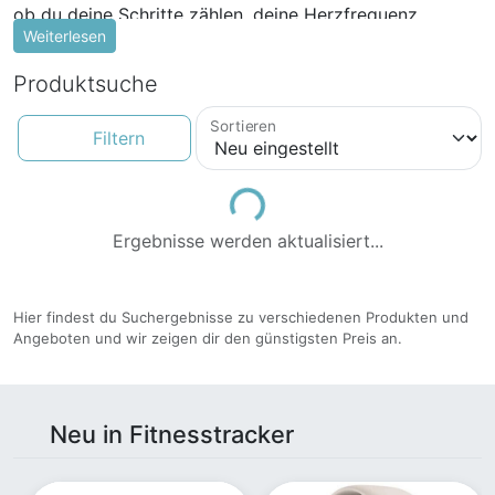
ob du deine Schritte zählen, deine Herzfrequenz
Weiterlesen
überwachen oder deine Schlafqualität optimieren
möchtest, ein Fitnesstracker kann dir dabei helfen,
Produktsuche
deine Ziele zu erreichen.
Sortieren
Filtern
Loading...
Ergebnisse werden aktualisiert...
Hier findest du Suchergebnisse zu verschiedenen Produkten und
Angeboten und wir zeigen dir den günstigsten Preis an.
Neu in Fitnesstracker