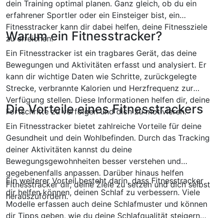
dein Training optimal planen. Ganz gleich, ob du ein
erfahrener Sportler oder ein Einsteiger bist, ein
Fitnesstracker kann dir dabei helfen, deine Fitnessziele
Warum ein Fitnesstracker?
zu erreichen.
Ein Fitnesstracker ist ein tragbares Gerät, das deine
Bewegungen und Aktivitäten erfasst und analysiert. Er
kann dir wichtige Daten wie Schritte, zurückgelegte
Strecke, verbrannte Kalorien und Herzfrequenz zur
Verfügung stellen. Diese Informationen helfen dir, deine
Die Vorteile eines Fitnesstrackers
Fortschritte zu verfolgen und dich zu motivieren.
Ein Fitnesstracker bietet zahlreiche Vorteile für deine
Gesundheit und dein Wohlbefinden. Durch das Tracking
deiner Aktivitäten kannst du deine
Bewegungsgewohnheiten besser verstehen und
gegebenenfalls anpassen. Darüber hinaus helfen
Ein weiterer Vorteil besteht darin, dass Fitnesstracker
Fitnesstracker dir, deine Ziele zu setzen und dich selbst
dir helfen können, deinen Schlaf zu verbessern. Viele
herauszufordern.
Modelle erfassen auch deine Schlafmuster und können
dir Tipps geben, wie du deine Schlafqualität steigern