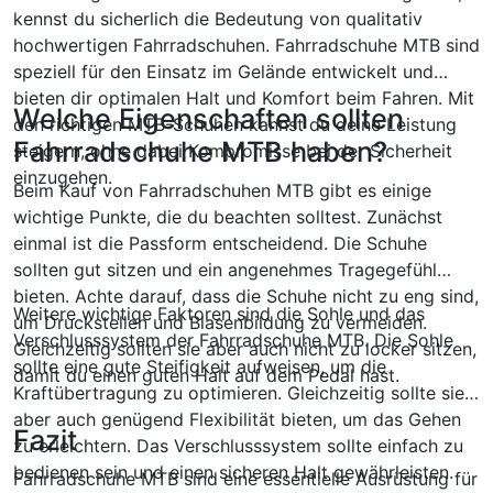
kennst du sicherlich die Bedeutung von qualitativ
hochwertigen Fahrradschuhen. Fahrradschuhe MTB sind
speziell für den Einsatz im Gelände entwickelt und
bieten dir optimalen Halt und Komfort beim Fahren. Mit
Welche Eigenschaften sollten
den richtigen MTB-Schuhen kannst du deine Leistung
Fahrradschuhe MTB haben?
steigern, ohne dabei Kompromisse bei der Sicherheit
einzugehen.
Beim Kauf von Fahrradschuhen MTB gibt es einige
wichtige Punkte, die du beachten solltest. Zunächst
einmal ist die Passform entscheidend. Die Schuhe
sollten gut sitzen und ein angenehmes Tragegefühl
bieten. Achte darauf, dass die Schuhe nicht zu eng sind,
Weitere wichtige Faktoren sind die Sohle und das
um Druckstellen und Blasenbildung zu vermeiden.
Verschlusssystem der Fahrradschuhe MTB. Die Sohle
Gleichzeitig sollten sie aber auch nicht zu locker sitzen,
sollte eine gute Steifigkeit aufweisen, um die
damit du einen guten Halt auf dem Pedal hast.
Kraftübertragung zu optimieren. Gleichzeitig sollte sie
aber auch genügend Flexibilität bieten, um das Gehen
Fazit
zu erleichtern. Das Verschlusssystem sollte einfach zu
bedienen sein und einen sicheren Halt gewährleisten.
Fahrradschuhe MTB sind eine essentielle Ausrüstung für