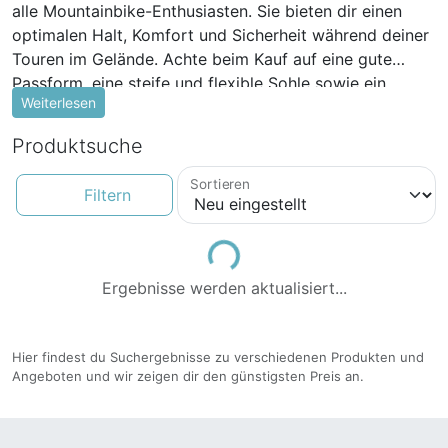
alle Mountainbike-Enthusiasten. Sie bieten dir einen
optimalen Halt, Komfort und Sicherheit während deiner
Touren im Gelände. Achte beim Kauf auf eine gute
Passform, eine steife und flexible Sohle sowie ein
Weiterlesen
sicheres Verschlusssystem. Mit den richtigen
Fahrradschuhen kannst du das Beste aus deinem MTB-
Produktsuche
Erlebnis herausholen.
Sortieren
Filtern
Loading...
Ergebnisse werden aktualisiert...
Hier findest du Suchergebnisse zu verschiedenen Produkten und
Angeboten und wir zeigen dir den günstigsten Preis an.