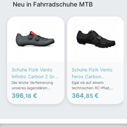
Neu in Fahrradschuhe MTB
Schuhe Fizik Vento
Schuhe Fizik Vento
Infinito Carbon 2 Grau
Ferox Carbon
Die letzte Verfeinerung
Egal ob auf einem
Korall, Größe 46 -
Schwarz, Größe 41 -
unseres legendären
technischen XC-Pfad,
EUR
EUR
Rennradschuhs, entwickelt
einem schnellen
396,
€
364,
€
18
85
mit und ausgewählt von
Cyclocross-Rennen oder
Spitzenathleten im
einem ganztägigen Gravel-
Profiradsport.
Event, der Vento Ferox
Carbon fühlt sich wohl,
wenn hohe Leistung,
Fußstabilität und