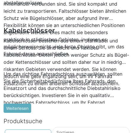
abstellen müssen.
miteinander verbunden sind. Sie sind kompakt und
leicht zu transportieren. Faltschlösser bieten ähnlichen
Schutz wie Bügelschlösser, aber aufgrund ihrer
Flexibilität können sie an unterschiedlichen Positionen
Kabelschlösser
angebracht werden. Dies macht sie besonders
praktisch in städtischen Gebieten, in denen es
Kabelschlösser bestehen aus einem Stahlkabel und
möglicherweise nicht viele feste Objekte gibt, um das
einem Schloss. Sie sind leicht und flexibel.
Fahrrad daran anzuschließen.
Kabelschlösser bieten jedoch weniger Schutz als Bügel-
oder Kettenschlösser und sollten daher nur in niedrig
riskanten Gebieten verwendet werden. Sie können
Um das richtige Fahrradschloss auszuwählen, sollten
jedoch eine gute Ergänzung sein, um Ihr Fahrrad
Sie die Sicherheitsbedürfnisse Ihres Fahrrads, den
zusätzlich zu einem anderen Schlüssel abzusichern.
Einsatzort und das durchschnittliche Diebstahlrisiko
berücksichtigen. Investieren Sie in ein qualitativ
hochwertiges Fahrradschloss, um Ihr Fahrrad
Weiterlesen
bestmöglich zu schützen und unangenehme
Überraschungen zu vermeiden.
Produktsuche
Sortieren