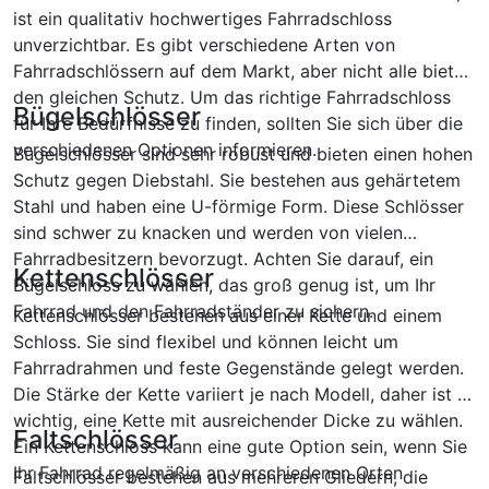
ist ein qualitativ hochwertiges Fahrradschloss
unverzichtbar. Es gibt verschiedene Arten von
Fahrradschlössern auf dem Markt, aber nicht alle bieten
den gleichen Schutz. Um das richtige Fahrradschloss
Bügelschlösser
für Ihre Bedürfnisse zu finden, sollten Sie sich über die
verschiedenen Optionen informieren.
Bügelschlösser sind sehr robust und bieten einen hohen
Schutz gegen Diebstahl. Sie bestehen aus gehärtetem
Stahl und haben eine U-förmige Form. Diese Schlösser
sind schwer zu knacken und werden von vielen
Fahrradbesitzern bevorzugt. Achten Sie darauf, ein
Kettenschlösser
Bügelschloss zu wählen, das groß genug ist, um Ihr
Fahrrad und den Fahrradständer zu sichern.
Kettenschlösser bestehen aus einer Kette und einem
Schloss. Sie sind flexibel und können leicht um
Fahrradrahmen und feste Gegenstände gelegt werden.
Die Stärke der Kette variiert je nach Modell, daher ist es
wichtig, eine Kette mit ausreichender Dicke zu wählen.
Faltschlösser
Ein Kettenschloss kann eine gute Option sein, wenn Sie
Ihr Fahrrad regelmäßig an verschiedenen Orten
Faltschlösser bestehen aus mehreren Gliedern, die