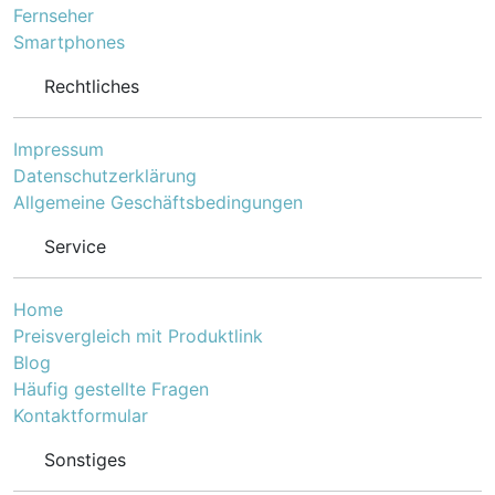
Fernseher
gSchließtyp:
Smartphones
ZahlenkombinationKettend
urchmesser: 7 mmFarbe:
Schwarz Bei gewerblicher
Rechtliches
Nutzung beachten Sie
bitte die Bauvorschriften!
Impressum
Datenschutzerklärung
Allgemeine Geschäftsbedingungen
Service
Home
Preisvergleich mit Produktlink
Blog
Häufig gestellte Fragen
Kontaktformular
Sonstiges