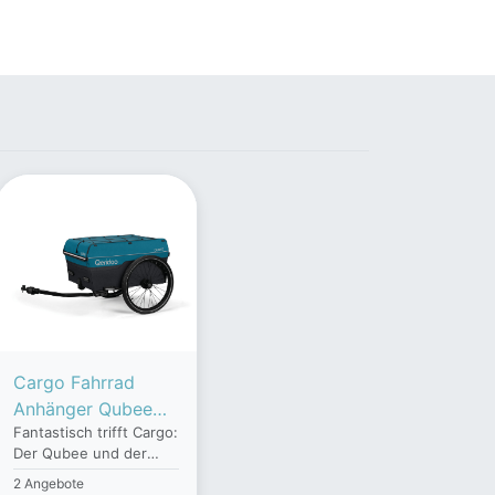
Cargo Fahrrad
Anhänger Qubee
Fantastisch trifft Cargo:
Petrol, faltbar
Der Qubee und der
Qubee XL sorgen für
2 Angebote