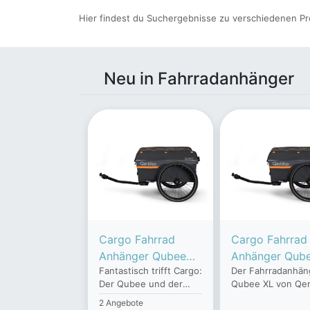
Hier findest du Suchergebnisse zu verschiedenen Pr
Neu in Fahrradanhänger
Cargo Fahrrad
Cargo Fahrrad
Anhänger Qubee
Anhänger Qub
Fantastisch trifft Cargo:
Der Fahrradanhän
Grey, faltbar
Grey, faltbar
Der Qubee und der
Qubee XL von Qer
Qubee XL sorgen für
sorgt dafür, dass
2 Angebote