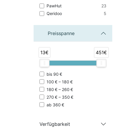
23
PawHut
5
Qeridoo
Preisspanne
13€
451€
bis 90 €
100 € – 180 €
180 € – 260 €
270 € – 350 €
ab 360 €
Verfügbarkeit