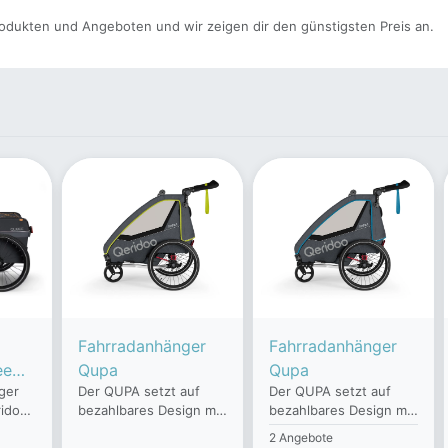
odukten und Angeboten und wir zeigen dir den günstigsten Preis an.
Fahrradanhänger
Fahrradanhänger
ee
Qupa
Qupa
ger
Der QUPA setzt auf
Der QUPA setzt auf
idoo
bezahlbares Design mit
bezahlbares Design mit
 Du
Sicherheit Er ist
Sicherheit Er ist
2 Angebote