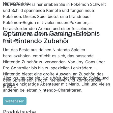
Nintendo-Fan.
Als Pokémon-Trainer erleben Sie in Pokémon Schwert
und Schild spannende Kämpfe und fangen neue
Pokémon. Dieses Spiel bietet eine brandneue
Pokémon-Region mit vielen neuen Pokémon,
herausfordernden Arenen und einer fesselnden
Optimiere dein Gaming-Erlebnis
Geschichte. Werden Sie der Champion der Galar-
mit Nintendo Zubehör
Region?
Um das Beste aus deinen Nintendo Spielen
herauszuholen, empfiehlt es sich, das passende
Nintendo Zubehör zu verwenden. Von Joy-Cons über
Pro Controller bis hin zu speziellen Lenkrädern -
Nintendo bietet eine große Auswahl an Zubehör, das
Also los, tauche ein in die Welt der Nintendo Spiele und
dein Spielerlebnis noch intensiver und komfortabler
erlebe einzigartige Abenteuer mit Mario, Link und vielen
macht.
anderen beliebten Nintendo-Charakteren.
Weiterlesen
Produktsuche