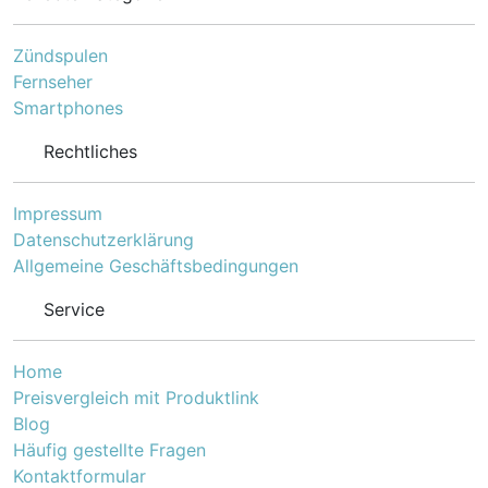
Halbschuhe sind eine elegante und dennoch bequeme
Zündspulen
Wahl für Menschen, die Stil und Komfort suchen. Mit
Fernseher
verschiedenen Arten und Stilen zur Auswahl ist es
Smartphones
einfach, das passende Paar für jede Gelegenheit zu
finden.
Rechtliches
Impressum
Datenschutzerklärung
Allgemeine Geschäftsbedingungen
Service
Home
Preisvergleich mit Produktlink
Blog
Häufig gestellte Fragen
Kontaktformular