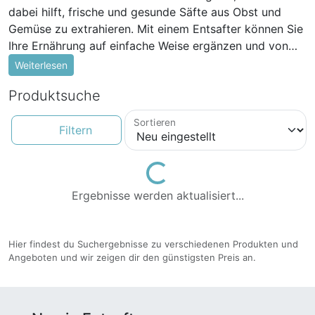
dabei hilft, frische und gesunde Säfte aus Obst und
Gemüse zu extrahieren. Mit einem Entsafter können Sie
Ihre Ernährung auf einfache Weise ergänzen und von
den zahlreichen gesundheitlichen Vorteilen profitieren.
Weiterlesen
Beim Kauf eines Entsafters gibt es einige wichtige
Produktsuche
Faktoren zu berücksichtigen. Zunächst sollten Sie die
Art des Entsafters wählen, die am besten zu Ihren
Sortieren
Bedürfnissen passt. Es gibt Zentrifugalentsafter und
Filtern
Slow Juicer. Zentrifugalentsafter sind bekannt für ihre
hohe Geschwindigkeit und Effizienz, während Slow
Loading...
Juicer für eine schonende Saftextraktion sorgen und
Ergebnisse werden aktualisiert...
mehr Nährstoffe erhalten. Ein weiterer Aspekt, den Sie
berücksichtigen sollten, ist die Leistung des Entsafters.
Eine höhere Leistung bedeutet in der Regel eine
Hier findest du Suchergebnisse zu verschiedenen Produkten und
schnellere Saftextraktion. Es ist jedoch auch wichtig,
Angeboten und wir zeigen dir den günstigsten Preis an.
auf die Lautstärke des Geräts zu achten, um eine
angenehme und geräuscharme Nutzung zu
gewährleisten. Die Reinigung des Entsafters ist