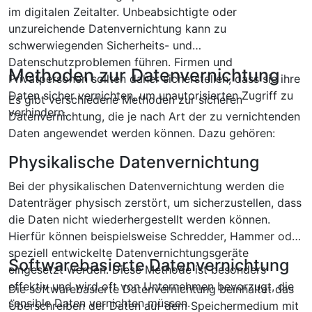
im digitalen Zeitalter. Unbeabsichtigte oder
unzureichende Datenvernichtung kann zu
schwerwiegenden Sicherheits- und
Datenschutzproblemen führen. Firmen und
Methoden zur Datenvernichtung
Privatpersonen sollten daher sicherstellen, dass sie ihre
Daten sicher vernichten, um unautorisierten Zugriff zu
Es gibt verschiedene Methoden zur sicheren
verhindern.
Datenvernichtung, die je nach Art der zu vernichtenden
Daten angewendet werden können. Dazu gehören:
Physikalische Datenvernichtung
Bei der physikalischen Datenvernichtung werden die
Datenträger physisch zerstört, um sicherzustellen, dass
die Daten nicht wiederhergestellt werden können.
Hierfür können beispielsweise Schredder, Hammer oder
speziell entwickelte Datenvernichtungsgeräte
Softwarebasierte Datenvernichtung
eingesetzt werden. Diese Methode ist besonders
effektiv und wird oft von Unternehmen bevorzugt, die
Die softwarebasierte Datenvernichtung beinhaltet das
sensible Daten vernichten müssen.
Überschreiben der Daten auf dem Speichermedium mit