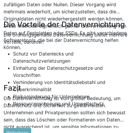
zufälligen Daten oder Nullen. Dieser Vorgang wird
mehrmals wiederholt, um sicherzustellen, dass die
Originaldaten nicht wiederhergestellt werden können.
Die Vorteile der Datenvernichtung
Diese Methode eignet sich gut für die Vernichtung von
Daten auf Festplatten oder SSDs. Es gibt verschiedene
Die ordnungsgemäße Datenvernichtung bietet mehrere
Softwaretools, die bei der Datenvernichtung helfen
Vorteile, darunter:
können.
Schutz vor Datenlecks und
Datenschutzverletzungen
Einhaltung der Datenschutzgesetze und
Vorschriften
Verhinderung von Identitätsdiebstahl und
Fazit
Cyberkriminalität
Risikominderung für Unternehmen
Die Datenvernichtung ist von großer Bedeutung, um
Ressourcenschonung und Umweltschutz
Datenschutz und Sicherheit zu gewährleisten.
Unternehmen und Privatpersonen sollten sich bewusst
sein, dass das Löschen oder Formatieren von Daten
nicht ausreichend ist, um sensible Informationen zu
Weiterlesen