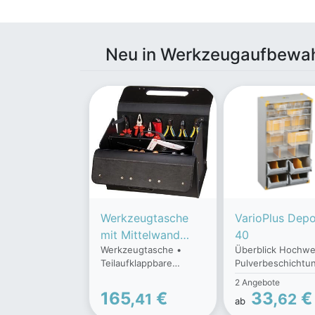
Neu in Werkzeugaufbewa
Werkzeugtasche
VarioPlus Dep
mit Mittelwand
40
Werkzeugtasche •
Überblick Hochwe
FORTIS
Teilaufklappbare
Pulverbeschichtu
Vorderwand mit 10
keine scharfen K
2 Angebote
Einsteckfächern •
19 stabile Schubk
165,
€
33,
€
41
62
ab
Rückwand mit 9
in drei verschied