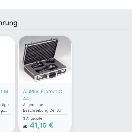
hrung
ot M
AluPlus Protect C
44
rtige
Allgemeine
ng,
Beschreibung Der Allit
anten
AluPlus Protect C 44
3 Angebote
ästen
425810 Universal
41,
€
15
ab
enen
Werkzeugkoffer ist