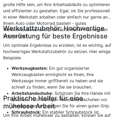
große Hilfe sein, um Ihre Arbeitsabläufe zu optimieren
und effizienter zu gestalten. Egal, ob Sie professionell
in einer Werkstatt arbeiten oder einfach nur gerne an
Ihrem Auto oder Motorrad basteln - gutes
Werkstattzubehör: Hochwertige
Werkstattzubehör und praktische Helfer machen den
Ausrüstung für beste Ergebnisse
Unterschied.
Um optimale Ergebnisse zu erzielen, ist es wichtig, auf
hochwertiges Werkstattzubehör zu setzen. Hier einige
Beispiele:
Werkzeugkasten:
Ein gut organisierter
Werkzeugkasten ermöglicht es Ihnen, Ihre
Werkzeuge immer griffbereit zu haben und sie
schnell zu finden, wenn Sie sie brauchen.
Arbeitshandschuhe:
Schützen Sie Ihre Hände mit
Praktische Helfer für eine
qualitativ hochwertigen Arbeitshandschuhen vor
mühelose Arbeit
Verletzungen und sorgen Sie für einen guten Grip.
Schraubstock:
Ein stabiler Schraubstock ist
Um Ihre Arbeit müheloser zu gestalten, können Sie auf