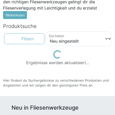
den richtigen Fliesenwerkzeugen gelingt dir die
Fliesenverlegung mit Leichtigkeit und du erzielst
professionelle Ergebnisse. In diesem Artikel stellen wir
Weiterlesen
dir die wichtigsten Fliesenwerkzeuge vor, um dir dabei
Produktsuche
zu helfen, das Beste aus deinem Fliesenprojekt
herauszuholen.
Sortieren
Filtern
1. Fliesenschneider
Ein hochwertiger Fliesenschneider ist ein
Loading...
unverzichtbares Werkzeug für präzise Schnitte. Es gibt
Ergebnisse werden aktualisiert...
verschiedene Arten von Fliesenschneidern, zum Beispiel
manuelle Schneidemaschinen oder elektrische
Fliesenschneider. Sie ermöglichen dir das exakte
Hier findest du Suchergebnisse zu verschiedenen Produkten und
Zuschneiden der Fliesen, egal ob gerade Schnitte oder
Angeboten und wir zeigen dir den günstigsten Preis an.
Winkelschnitte notwendig sind.
2. Fliesenzange
Neu in Fliesenwerkzeuge
Eine Fliesenzange ist ein praktisches Werkzeug, um