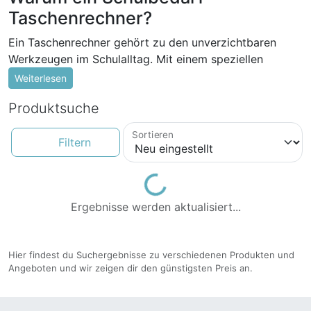
Taschenrechner?
Ein Taschenrechner gehört zu den unverzichtbaren
Werkzeugen im Schulalltag. Mit einem speziellen
Schulbedarf Taschenrechner können Schülerinnen und
Weiterlesen
Schüler ihre mathematischen Fähigkeiten effizient
Produktsuche
verbessern und komplexe Rechenaufgaben problemlos
bewältigen.
Sortieren
Filtern
Hohe Funktionalität für vielseitige
Anwendungen
Loading...
Ein qualitativ hochwertiger Schulbedarf
Ergebnisse werden aktualisiert...
Taschenrechner bietet eine Vielzahl von Funktionen, die
weit über die Grundrechenarten hinausgehen. Neben
den üblichen Rechenoperationen ermöglichen viele
Hier findest du Suchergebnisse zu verschiedenen Produkten und
Modelle das Lösen von Gleichungen, das Umrechnen
Angeboten und wir zeigen dir den günstigsten Preis an.
von Maßeinheiten und die Berechnung von
geometrischen Figuren. Dadurch werden