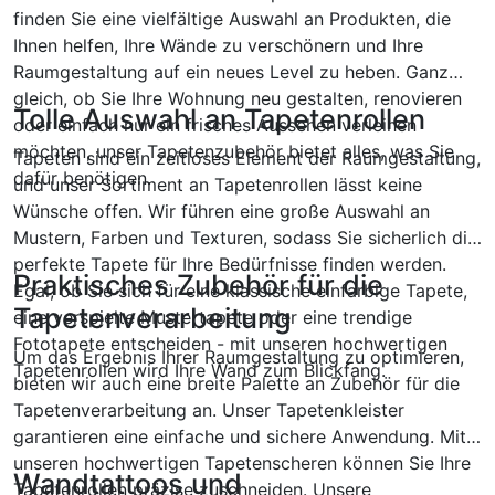
finden Sie eine vielfältige Auswahl an Produkten, die
Ihnen helfen, Ihre Wände zu verschönern und Ihre
Raumgestaltung auf ein neues Level zu heben. Ganz
gleich, ob Sie Ihre Wohnung neu gestalten, renovieren
Tolle Auswahl an Tapetenrollen
oder einfach nur ein frisches Aussehen verleihen
möchten, unser Tapetenzubehör bietet alles, was Sie
Tapeten sind ein zeitloses Element der Raumgestaltung,
dafür benötigen.
und unser Sortiment an Tapetenrollen lässt keine
Wünsche offen. Wir führen eine große Auswahl an
Mustern, Farben und Texturen, sodass Sie sicherlich die
perfekte Tapete für Ihre Bedürfnisse finden werden.
Praktisches Zubehör für die
Egal, ob Sie sich für eine klassische einfarbige Tapete,
Tapetenverarbeitung
eine verspielte Mustertapete oder eine trendige
Fototapete entscheiden - mit unseren hochwertigen
Um das Ergebnis Ihrer Raumgestaltung zu optimieren,
Tapetenrollen wird Ihre Wand zum Blickfang.
bieten wir auch eine breite Palette an Zubehör für die
Tapetenverarbeitung an. Unser Tapetenkleister
garantieren eine einfache und sichere Anwendung. Mit
unseren hochwertigen Tapetenscheren können Sie Ihre
Wandtattoos und
Tapetenrollen präzise zuschneiden. Unsere