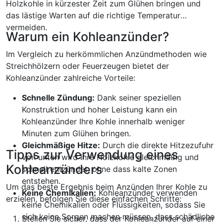
Holzkohle in kürzester Zeit zum Glühen bringen und
das lästige Warten auf die richtige Temperatur
vermeiden.
Warum ein Kohleanzünder?
Im Vergleich zu herkömmlichen Anzündmethoden wie
Streichhölzern oder Feuerzeugen bietet der
Kohleanzünder zahlreiche Vorteile:
Schnelle Zündung:
Dank seiner speziellen
Konstruktion und hoher Leistung kann ein
Kohleanzünder Ihre Kohle innerhalb weniger
Minuten zum Glühen bringen.
Gleichmäßige Hitze:
Durch die direkte Hitzezufuhr
Tipps zur Verwendung eines
von unten wird Ihre Holzkohle gleichmäßig und
Kohleanzünders
schnell entzündet, ohne dass kalte Zonen
entstehen.
Um das beste Ergebnis beim Anzünden Ihrer Kohle zu
Keine Chemikalien:
Kohleanzünder verwenden
erzielen, befolgen Sie diese einfachen Schritte:
keine Chemikalien oder Flüssigkeiten, sodass Sie
sich keine Sorgen machen müssen, dass schädliche
Stellen Sie sicher, dass der Kohleanzünder auf einer