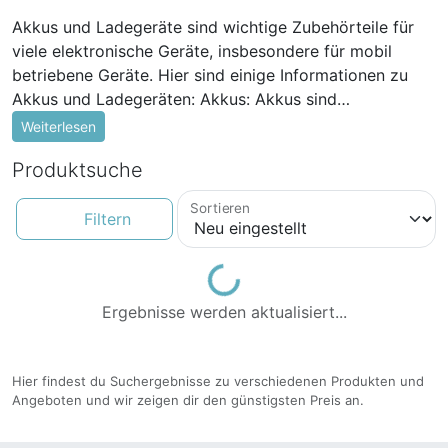
Akkus und Ladegeräte sind wichtige Zubehörteile für
viele elektronische Geräte, insbesondere für mobil
betriebene Geräte. Hier sind einige Informationen zu
Akkus und Ladegeräten: Akkus: Akkus sind
wiederaufladbare Batterien, die in einer Vielzahl von
Weiterlesen
Geräten verwendet werden, wie z.B. Mobiltelefonen,
Produktsuche
Laptops, Kameras, tragbaren Spielkonsolen und
anderen elektronischen Geräten. Im Gegensatz zu
Sortieren
Einwegbatterien können Akkus mehrfach aufgeladen
Filtern
und entladen werden. Es gibt verschiedene Arten von
Akkus, darunter Lithium-Ionen (Li-Ion) und Nickel-
Loading...
Metallhydrid (NiMH) Akkus. Li-Ion-Akkus sind aufgrund
Ergebnisse werden aktualisiert...
ihrer hohen Energiedichte und geringen
Selbstentladung weit verbreitet. Ladegeräte:
Ladegeräte sind Geräte, die verwendet werden, um
Hier findest du Suchergebnisse zu verschiedenen Produkten und
Akkus aufzuladen. Sie stellen die erforderliche
Angeboten und wir zeigen dir den günstigsten Preis an.
elektrische Energie bereit, um den Akku wieder
aufzuladen. Ladegeräte können in verschiedenen