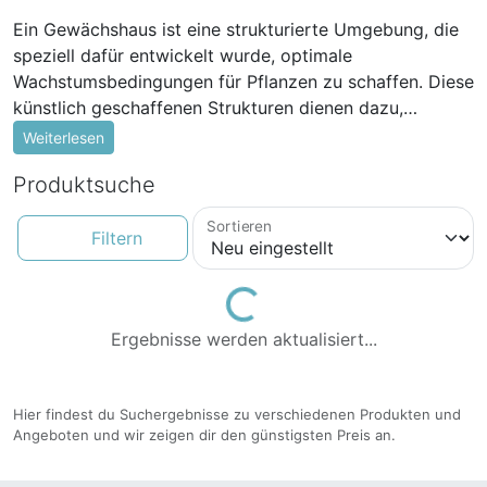
Ein Gewächshaus ist eine strukturierte Umgebung, die
speziell dafür entwickelt wurde, optimale
Wachstumsbedingungen für Pflanzen zu schaffen. Diese
künstlich geschaffenen Strukturen dienen dazu,
Pflanzen vor ungünstigen Wetterbedingungen wie Frost,
Weiterlesen
extremen Temperaturen oder starkem Wind zu
Produktsuche
schützen. Gewächshäuser ermöglichen es Gärtnerinnen
und Gärtnern, ihre Pflanzen das ganze Jahr über
Sortieren
anzubauen, unabhängig von den natürlichen saisonalen
Filtern
Einschränkungen. Durch die Kontrolle von Elementen
wie Temperatur, Feuchtigkeit und Licht können optimale
Loading...
Bedingungen geschaffen werden, um das
Ergebnisse werden aktualisiert...
Pflanzenwachstum zu fördern. Eine Vielzahl von
Pflanzenarten gedeihen in Gewächshäusern, darunter
Gemüse, Obst, Blumen und Kräuter. Gewächshäuser
Hier findest du Suchergebnisse zu verschiedenen Produkten und
bieten den Pflanzen auch Schutz vor Schädlingen und
Angeboten und wir zeigen dir den günstigsten Preis an.
Krankheiten, da sie isoliert sind und eine natürliche
Barriere gegen potenzielle Bedrohungen bieten. Bei der