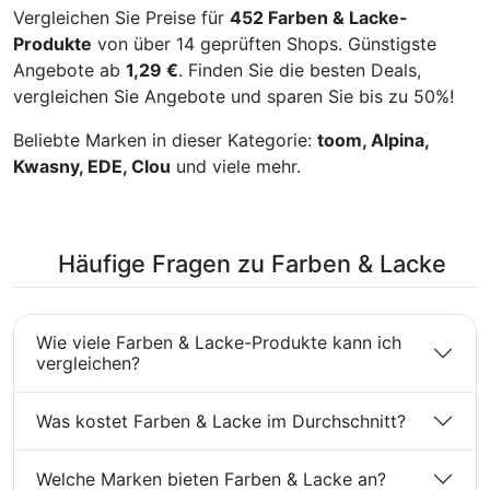
Vergleichen Sie Preise für
452 Farben & Lacke-
Farbtiefe, die durch
Dank seiner hohen
erlesene Pigmente erzielt
Deckkraft und der
Produkte
von über 14 geprüften Shops. Günstigste
wird. Technische daten
speziellen Wasserbasis-
Angebote ab
1,29 €
. Finden Sie die besten Deals,
Farbton: Poesie der Stille
Formulierung ist er
vergleichen Sie Angebote und sparen Sie bis zu 50%!
Inhalt: 2,5 Liter
vielseitig einsetzbar und
Ergiebigkeit: 2,5 Liter für
sorgt für einen optimalen
Beliebte Marken in dieser Kategorie:
toom, Alpina,
ca. 20-30 m²
Verlauf ohne Grundierung.
Nassabriebklasse: 3 Frei
Eigenschaften Perfekte
Kwasny, EDE, Clou
und viele mehr.
von Löse- und
Deckkraft: Deckt
Konservierungsmitteln
zuverlässig auch dunkle
Weitere Informationen
Untergründe.
P102 Darf nicht in die
Schnelltrocknend: Bereits
Häufige Fragen zu Farben & Lacke
Hände von Kindern
nach ca. 2 Stunden
gelangen. P101 Ist
oberflächentrocken. Hoch
ärztlicher Rat erforderlich,
vergilbungsbeständig:
Verpackung oder
Bleibt auch nach längerer
Wie viele Farben & Lacke-Produkte kann ich
Kennzeichnungsetikett
Zeit strahlend weiß.
vergleichen?
bereithalten.
Höchst wetterbeständig:
Ideal für den Innen- und
Außeneinsatz. Stoß- und
Was kostet Farben & Lacke im Durchschnitt?
schlagfest: Robuste
Oberfläche für
beanspruchte Bereiche.
Welche Marken bieten Farben & Lacke an?