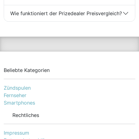
Blockfest: Verhindert das
Zusammenkleben von
Wie funktioniert der Prizedealer Preisvergleich?
lackierten Flächen.
Hitzebeständig bis +125?
°C: Geeignet für
Heizkörper und ähnliche
Anwendungen.
Wasserverdünnbar und
geruchsarm: Angenehme
Verarbeitung ohne starke
Dämpfe. Beständig gegen
haushaltsübliche
Beliebte Kategorien
Reinigungsmittel:
Pflegeleichte Oberfläche.
Anwendungsgebiete Der
Zündspulen
ALPINA Weißlack eignet
Fernseher
sich für eine Vielzahl von
Anwendungen: Holz:
Smartphones
Türen, Fenster, Möbel,
Holzdecken Metall:
Rechtliches
Heizkörper,
Treppengeländer Beton,
Putz, Mauerwerk: Wände,
Impressum
Decken Hart-PVC: