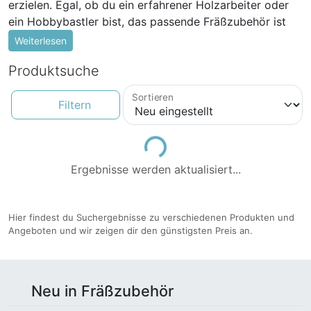
erzielen. Egal, ob du ein erfahrener Holzarbeiter oder
ein Hobbybastler bist, das passende Fräßzubehör ist
unverzichtbar.
Weiterlesen
Fräsköpfe
Produktsuche
Fräsköpfe sind eine der wichtigsten Komponenten beim
Sortieren
Filtern
Fräsen. Sie sind in verschiedenen Formen und Größen
erhältlich und haben einen erheblichen Einfluss auf die
Art und Weise, wie das Holz bearbeitet wird. Von
Loading...
Spiralfräsern bis hin zu V-Nutenfräsern gibt es eine
Ergebnisse werden aktualisiert...
Vielzahl von Fräsköpfen, die sich für unterschiedliche
Projekte eignen. Achte darauf, Fräsköpfe aus
hochwertigem Material zu wählen, um eine lange
Hier findest du Suchergebnisse zu verschiedenen Produkten und
Lebensdauer und präzise Ergebnisse zu gewährleisten.
Angeboten und wir zeigen dir den günstigsten Preis an.
Frästische
Ein Frästisch bietet eine stabile Plattform, um das
Neu in Fräßzubehör
Werkstück während des Fräsens sicher zu halten. Er