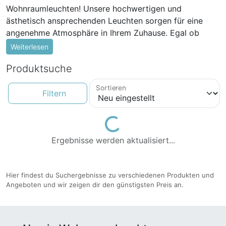
Wohnraumleuchten! Unsere hochwertigen und
ästhetisch ansprechenden Leuchten sorgen für eine
angenehme Atmosphäre in Ihrem Zuhause. Egal ob
Wohnzimmer, Schlafzimmer, Küche oder Arbeitszimmer
Weiterlesen
– wir bieten die passende Beleuchtung für jeden Raum.
Produktsuche
Vorteile von Wohnraumleuchten
Sortieren
Filtern
Wohnraumleuchten sind nicht nur ein funktionales
Element, sondern tragen auch maßgeblich zur
Gestaltung des Raums bei. Durch die richtige
Loading...
Beleuchtung können Sie gezielt Akzente setzen und
Ergebnisse werden aktualisiert...
verschiedene Stimmungen erzeugen.
Unsere Wohnraumleuchten zeichnen sich durch
Hier findest du Suchergebnisse zu verschiedenen Produkten und
folgende Vorteile aus:
Angeboten und wir zeigen dir den günstigsten Preis an.
Energieeffizienz: Unsere Leuchten sind mit
energieeffizienten LED-Lampen ausgestattet, die
Ihnen dabei helfen, Energie und Kosten zu sparen.