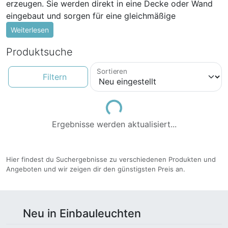
erzeugen. Sie werden direkt in eine Decke oder Wand
eingebaut und sorgen für eine gleichmäßige
Beleuchtung des Raumes.
Weiterlesen
Warum Einbauleuchten wählen?
Produktsuche
Einbauleuchten sind äußerst vielseitig und können in
Sortieren
Filtern
verschiedenen Räumen verwendet werden. Ob im
Wohnzimmer, Küche, Schlafzimmer oder sogar im
Badezimmer - sie passen perfekt in jedes Ambiente.
Loading...
Ergebnisse werden aktualisiert...
Neben ihrer Anpassungsfähigkeit bieten Einbauleuchten
auch zahlreiche Vorteile, insbesondere in Bezug auf die
Raumgestaltung und -beleuchtung. Sie sind
Hier findest du Suchergebnisse zu verschiedenen Produkten und
unaufdringlich und nehmen keine zusätzliche Fläche in
Angeboten und wir zeigen dir den günstigsten Preis an.
Anspruch. Dadurch wirken Räume offener und größer.
Außerdem tragen sie zur Schaffung einer angenehmen
Atmosphäre bei und setzen den Fokus auf ausgewählte
Bereiche oder Objekte im Raum.
Neu in Einbauleuchten