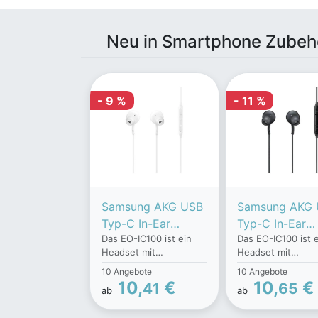
Neu in Smartphone Zubeh
- 9 %
- 11 %
Samsung AKG USB
Samsung AKG
Typ-C In-Ear
Typ-C In-Ear
Das EO-IC100 ist ein
Das EO-IC100 ist 
Kopfhörer EO-
Kopfhörer EO-
Headset mit
Headset mit
IC100 Bulkware
IC100 (Black)
eindrucksvoller
eindrucksvoller
10 Angebote
10 Angebote
(White)
Klangqualität,
Klangqualität,
10,
€
10,
€
41
65
ab
ab
angenehmer Passform
angenehmer Pass
und stylischem Design.
und stylischem De