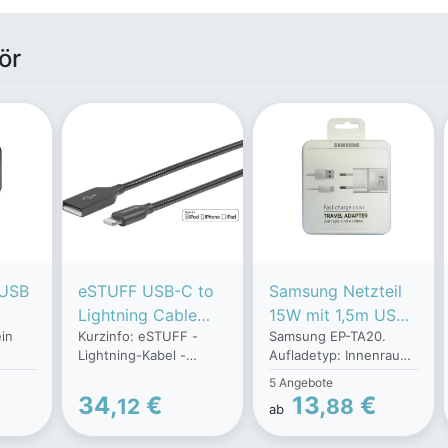
ör
 USB
eSTUFF USB-C to
Samsung Netzteil
Lightning Cable
15W mit 1,5m USB-
ein
Kurzinfo: eSTUFF -
Samsung EP-TA20.
MFI - 0,5m, Grau
C Kabel
Lightning-Kabel -
Aufladetyp: Innenraum,
Lightning männlich zu
Energiequelle: USB,
5 Angebote
USB männlich - 50 cm -
Aufladekompatibilität:
34,
€
13,
€
12
88
ab
form
Grau, Stahl Gruppe
Universal.
sign.
Kabel Hersteller
Eingangsspannung: 100