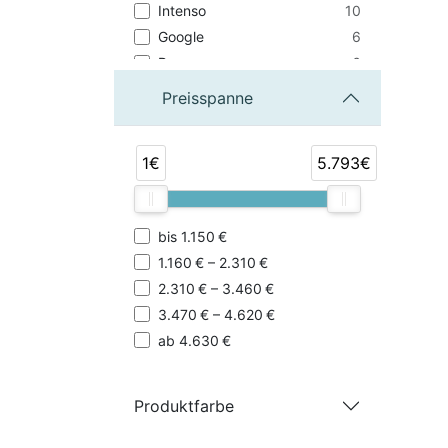
10
Intenso
6
Google
6
Rapoo
3
Neomounts
Preisspanne
2
eSTUFF
1
Diverse
1€
5.793€
1
Huawei
1
Xiaomi
1
SoundCore
bis 1.150 €
1
E.V.I.
1.160 € – 2.310 €
1
IPEVO
2.310 € – 3.460 €
3.470 € – 4.620 €
ab 4.630 €
Produktfarbe